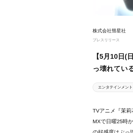
株式会社彗星社
プレスリリース
【5月10日
っ壊れてい
エンタテインメント
TVアニメ『茉莉花
MXで日曜25時
の好感度はぶっ