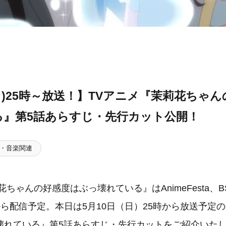
(日)25時～放送！】TVアニメ『茉莉花ちゃ
る』第5話あらすじ・先行カット公開！
・音楽関連
ちゃんの好感度はぶっ壊れている』はAnimeFesta、BS
から配信予定。本日は5月10日（日）25時から放送予定
壊れている』第5話あらすじ・先行カットをご紹介いた