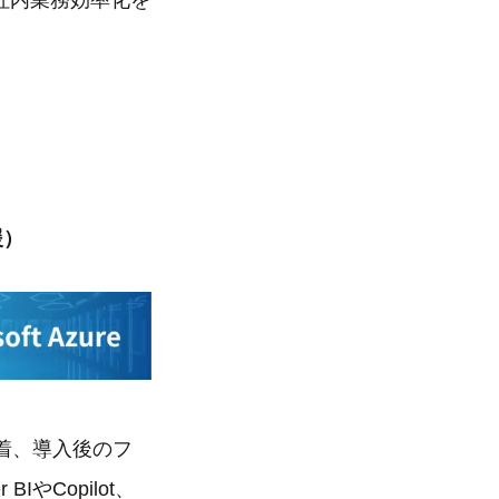
社内業務効率化を
援）
定着、導入後のフ
IやCopilot、