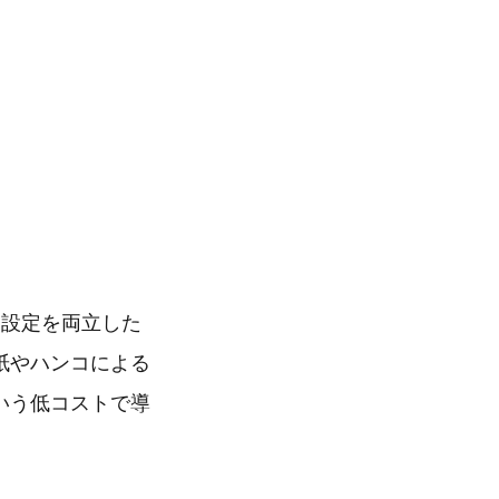
ー設定を両立した
紙やハンコによる
いう低コストで導
。