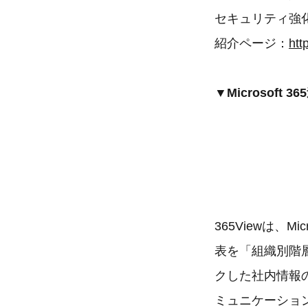
セキュリティ強
紹介ページ：
htt
▼Microsoft 
365Viewは、
表を「組織別階層表
クした社内情報
ミュニケーショ