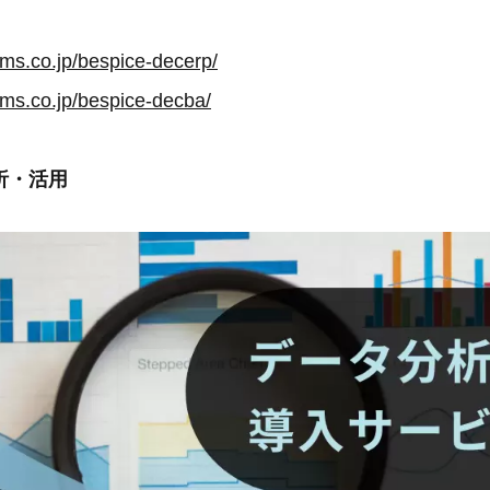
ms.co.jp/bespice-decerp/
ms.co.jp/bespice-decba/
析・活用