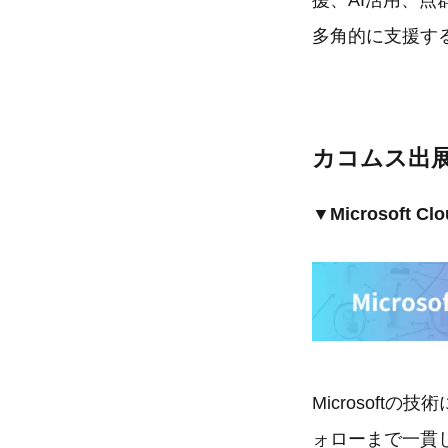
援、AI活用、
多角的に支援す
カコムス出
▼Microsoft 
Microsof
ォローまで一貫して支