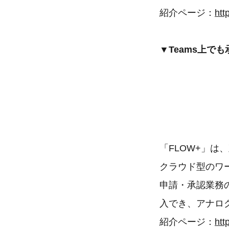
紹介ページ：
htt
▼Teams上で
「FLOW+」は
クラウド型のワ
申請・承認業務
入でき、アナロ
紹介ページ：
htt