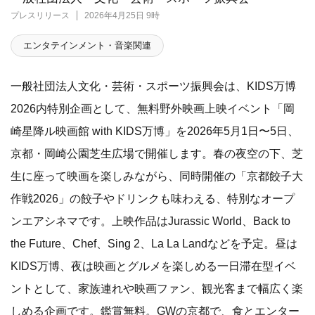
プレスリリース
2026年4月25日 9時
エンタテインメント・音楽関連
一般社団法人文化・芸術・スポーツ振興会は、KIDS万博
2026内特別企画として、無料野外映画上映イベント「岡
崎星降ル映画館 with KIDS万博」を2026年5月1日〜5日、
京都・岡崎公園芝生広場で開催します。春の夜空の下、芝
生に座って映画を楽しみながら、同時開催の「京都餃子大
作戦2026」の餃子やドリンクも味わえる、特別なオープ
ンエアシネマです。上映作品はJurassic World、Back to
the Future、Chef、Sing 2、La La Landなどを予定。昼は
KIDS万博、夜は映画とグルメを楽しめる一日滞在型イベ
ントとして、家族連れや映画ファン、観光客まで幅広く楽
しめる企画です。鑑賞無料。GWの京都で、食とエンター