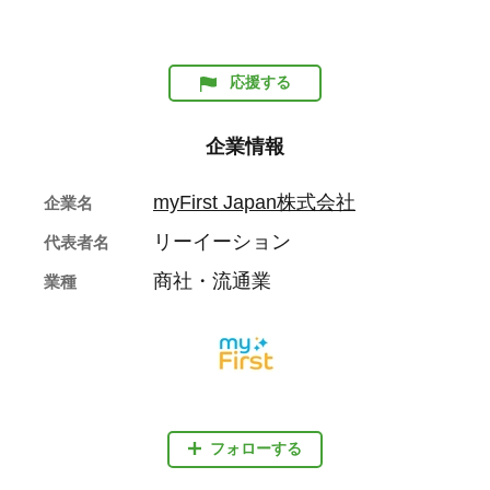
#Clario
#myFirst
#マイファースト
#ビデオ通話
#家族
#デジタルフレーム
#子ども
#孫
#祖父母
応援する
企業情報