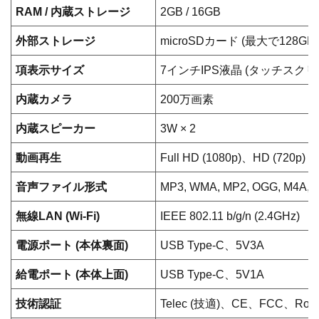
製品仕様
項目
仕様
製品名
myFirst Frame Clario
寸法
182.6 × 137.8 × 33mm
重量
455g
RAM / 内蔵ストレージ
2GB / 16GB
外部ストレージ
microSDカード (最大で128GB)
項表示サイズ
7インチIPS液晶 (タッチスクリー
内蔵カメラ
200万画素