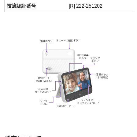
内蔵スピーカー
3W × 2
動画再生
Full HD (1080p)、HD (720p) 
音声ファイル形式
MP3, WMA, MP2, OGG, M4A, M
無線LAN (Wi-Fi)
IEEE 802.11 b/g/n (2.4GHz)
電源ポート (本体裏面)
USB Type-C、5V3A
給電ポート (本体上面)
USB Type-C、5V1A
技術認証
Telec (技適)、CE、FCC、R
技適認証番号
[R] 222-251202