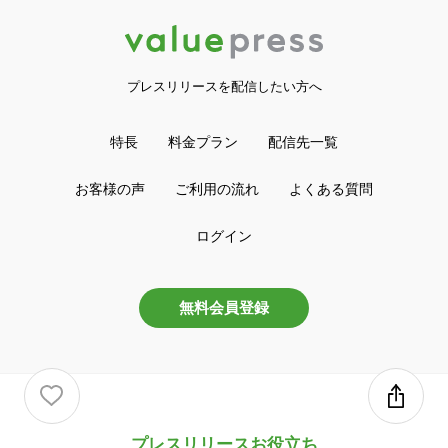
年末年始は“子どものワクワク”を贈ろ
う！キッズ専門ブランド myFirst が贈
る、12月限定の豪華キャンペーン
2025年12月15日 13時
myFirst Japan株式会社の
関連プレスリリースを
もっと見る
プレスリリースを配信したい方へ
特長
料金プラン
配信先一覧