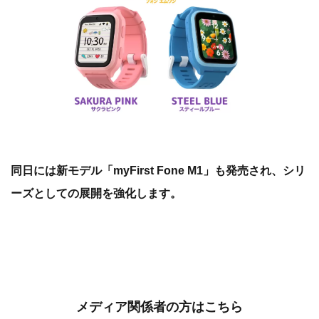
※Clario (クラリオ) を使用するにはWi-Fiでの通信環境及
び「myFirst Cicle」アプリでのアカウント作成が必要で
す。
※本製品はオンライン専売モデルです。
※本製品はnanoSIMモデルです。