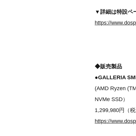
▼詳細は特設ペ
https://www.dosp
◆販売製品
●GALLERIA SM
(AMD Ryzen (TM
NVMe SSD）
1,299,980円（
https://www.dos