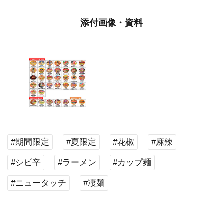
添付画像・資料
#期間限定
#夏限定
#花椒
#麻辣
#シビ辛
#ラーメン
#カップ麺
#ニュータッチ
#凄麺