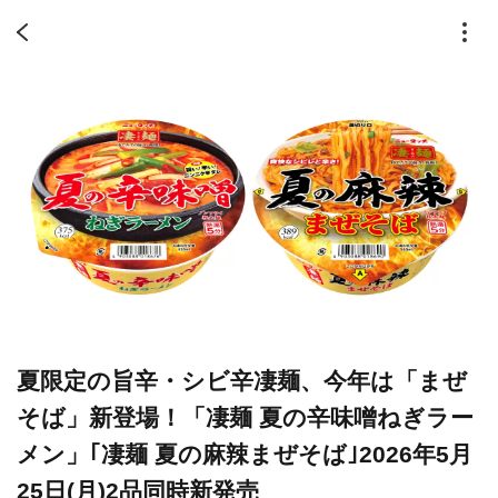
夏限定の旨辛・シビ辛凄麺、今年は「まぜ
そば」新登場！「凄麺 夏の辛味噌ねぎラー
メン」｢凄麺 夏の麻辣まぜそば｣2026年5月
25日(月)2品同時新発売