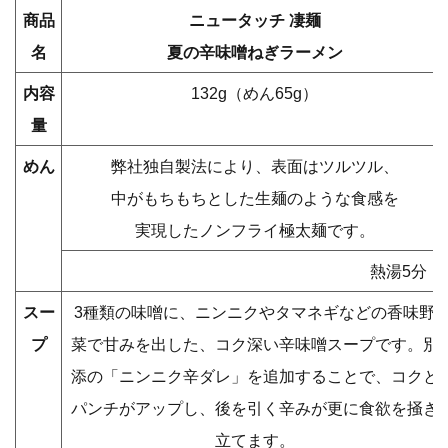
商品
ニュータッチ 凄麺
名
夏の辛味噌ねぎラーメン
内容
132g（めん65g）
量
めん
弊社独自製法により、表面はツルツル、
中がもちもちとした生麺のような食感を
実現したノンフライ極太麺です。
熱湯5分
スー
3種類の味噌に、ニンニクやタマネギなどの香味野
プ
菜で甘みを出した、コク深い辛味噌スープです。別
添の「ニンニク辛ダレ」を追加することで、コクと
パンチがアップし、後を引く辛みが更に食欲を掻き
立てます。