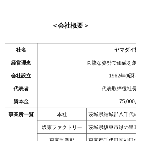
＜会社概要＞
社名
ヤマダイ株
経営理念
真摯な姿勢で価値を創
会社設立
1962年(昭和3
代表者
代表取締役社長
資本金
75,000,
事業所一覧
本社
茨城県結城郡八千代町平
坂東ファクトリー
茨城県坂東市緑の里14
東京営業部
東京都千代田区神田佐久