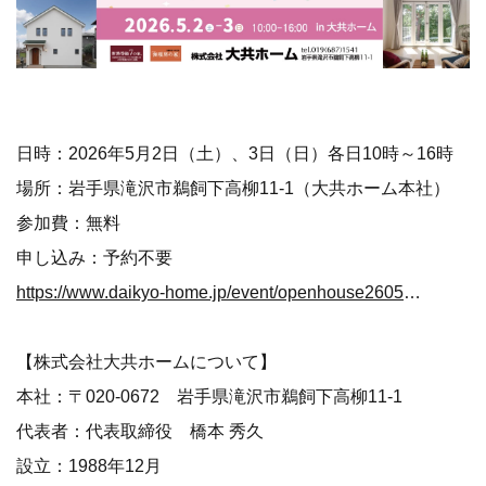
日時：2026年5月2日（土）、3日（日）各日10時～16時
場所：岩手県滝沢市鵜飼下高柳11-1（大共ホーム本社）
参加費：無料
申し込み：予約不要
https://www.daikyo-home.jp/event/openhouse260502/?utm_source=digima&utm_medium=valuepress&utm_campaign=valuepress_26May01_0417&utm_id=20260502
【株式会社大共ホームについて】
本社：〒020-0672 岩手県滝沢市鵜飼下高柳11-1
代表者：代表取締役 橋本 秀久
設立：1988年12月