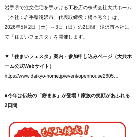
岩手県で注文住宅を手がける工務店の株式会社大共ホーム
（本社：岩手県滝沢市、代表取締役：橋本秀久）は、
2026年5月2日（土）～3日（日）の2日間、滝沢市本社に
て「住まいフェスタ」を開催します。
▼「住まいフェスタ」案内・参加申し込みページ（大共ホ
ーム公式Webサイト）
https://www.daikyo-home.jp/event/openhouse260502/?utm_source=digima&utm_medium=valuepress&utm_campaign=valuepress_26May01_0417&utm_id=20260502
■今年は伝統の「餅まき」が登場！家族の笑顔があふれる
2日間