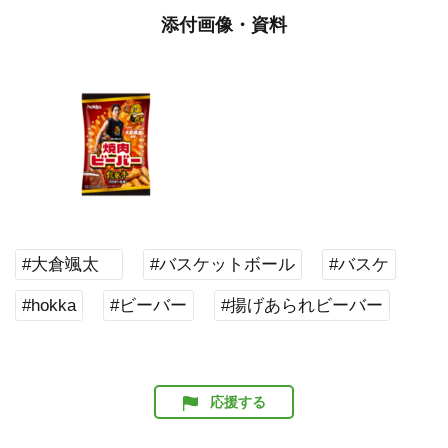
添付画像・資料
#大倉颯太
#バスケットボール
#バスケ
#hokka
#ビーバー
#揚げあられビーバー
応援する