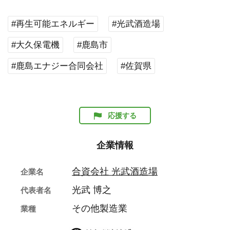
#再生可能エネルギー
#光武酒造場
#大久保電機
#鹿島市
#鹿島エナジー合同会社
#佐賀県
応援する
企業情報
合資会社 光武酒造場
企業名
光武 博之
代表者名
その他製造業
業種