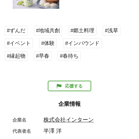
#ずんだ
#地域共創
#郷土料理
#浅草
#イベント
#体験
#インバウンド
#縁起物
#早春
#春待ち
応援する
企業情報
株式会社インターン
企業名
半澤 洋
代表者名