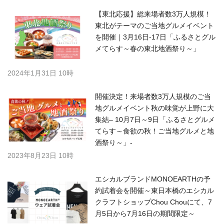
【東北応援】総来場者数3万人規模！
東北がテーマのご当地グルメイベント
を開催｜3月16日-17日「ふるさとグル
メてらす～春の東北地酒祭り～」
2024年1月31日 10時
開催決定！来場者数3万人規模のご当
地グルメイベント秋の味覚が上野に大
集結– 10月7日～9日「ふるさとグルメ
てらす～食欲の秋！ご当地グルメと地
酒祭り～」-
2023年8月23日 10時
エシカルブランドMONOEARTHの予
約試着会を開催～東日本橋のエシカル
クラフトショップChou Chouにて、7
月5日から7月16日の期間限定～