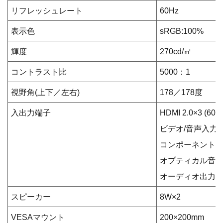
リフレッシュレート
60Hz
表示色
sRGB:100%
輝度
270cd/㎡
コントラスト比
5000：1
視野角(上下／左右)
178／178度
入出力端子
HDMI 2.0×3 (60H
ビデオ/音声入力端
コンポーネント入
オプティカル音声
オーディオ出力 ×
スピーカー
8W×2
VESAマウント
200×200mm