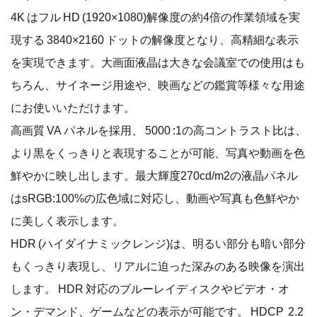
4K はフル HD (1920×1080)解像度の約4倍の作業領域を実
現する 3840×2160 ドットの解像度となり、高精細な表示
を実現できます。大画面液晶は大きな会議室での使用はも
ちろん、サイネージ用途や、映画などの鑑賞等様々な用途
にお使いいただけます。
高画質 VA パネルを採用、 5000 :1の高コントラスト比は、
より黒をくっきりと表現することが可能、写真や動画を色
鮮やかに映し出します。最大輝度270cd/m2の液晶パネル
はsRGB:100%の広色域に対応し、動画や写真も色鮮やか
に美しく表示します。
HDR (ハイダイナミックレンジ)は、明るい部分も暗い部分
もくっきり表現し、リアルに迫った深みのある映像を演出
します。 HDR 対応のブルーレイディスクやビデオ・オ
ン・デマンド、ゲームなどの表示が可能です。 HDCP 2.2