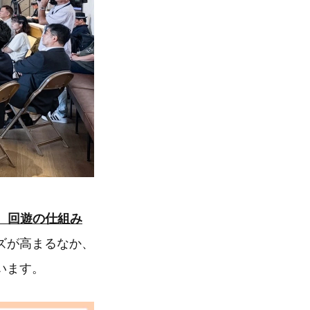
、回遊の仕組み
ズが高まるなか、
います。