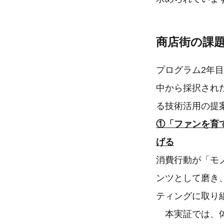
商店街の課
プログラム2年
中から採択され
る技術活用の提
①「ファンを育
げる
消費行動が「モ
ンツとして磨き
ティングに取り
本実証では、体