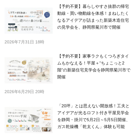
【予約不要】暮らしやすさ抜群の帰宅
動線・買い物動線を体感！まねしたく
なるアイデアが詰まった新築木造住宅
の見学会を、静岡県菊川市で開催
2026年7月31日 18時
【予約不要】家事ラクもくつろぎタイ
ムもかなえる！平屋＋“ちょこっと2
階”の新築住宅見学会を静岡県菊川市で
開催
2026年6月29日 20時
「20坪」とは思えない開放感！工夫と
アイデアが光るロフト付き平屋見学会
を静岡・掛川で5月2日～5月5日開催、
ガス乾燥機「乾太くん」体験も可能