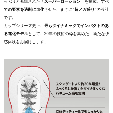
っぷりと充填された
「スーパーローション」
を搭載。
すべ
ての要素を過剰に進化
させた、まさに
“超メガ盛り”
の設計
です。
カップシリーズ史上、
最もダイナミックでインパクトのあ
る進化モデル
として、20年の技術の粋を集めた、新たな快
感体験をお届けします。