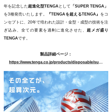
年を記念した
超進化型TENGA
として
「SUPER TENGA」
を3種発売いたします。
『TENGAを超えるTENGA』
をコ
ンセプトに、20年で培われた設計・金型・成型の技術を注
ぎ込み、全ての要素を過剰に進化させた、
超メガ盛り
TENGA
です。
製品詳細ページ：
https://www.tenga.co.jp/products/disposable/super-tenga/