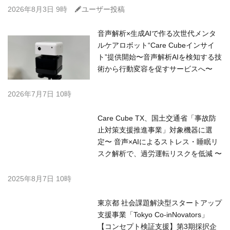
C
2026年8月3日 9時
ユーザー投稿
音声解析×生成AIで作る次世代メンタ
ルケアロボット“Care Cubeインサイ
ト”提供開始〜音声解析AIを検知する技
術から行動変容を促すサービスへ〜
2026年7月7日 10時
Care Cube TX、国土交通省「事故防
止対策支援推進事業」対象機器に選
定〜 音声×AIによるストレス・睡眠リ
スク解析で、過労運転リスクを低減 〜
2025年8月7日 10時
東京都 社会課題解決型スタートアップ
支援事業「Tokyo Co-inNovators」
【コンセプト検証支援】第3期採択企