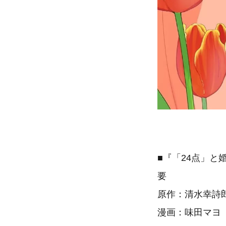
■『「24点」と
要
原作：清水幸詩
漫画：味田マヨ