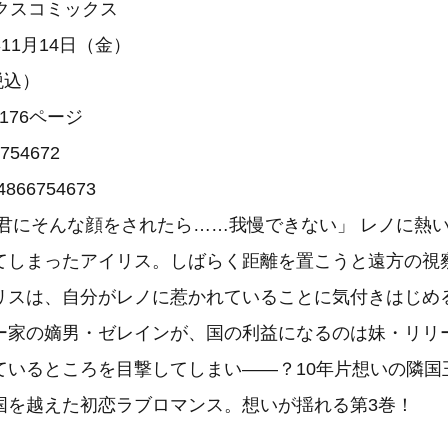
 ‎フレックスコミックス
‎ 2025年11月14日（金）
円（税込）
176ページ
6754672
4866754673
「君にそんな顔をされたら……我慢できない」 レノに熱
てしまったアイリス。しばらく距離を置こうと遠方の視
リスは、自分がレノに惹かれていることに気付きはじめ
ー家の嫡男・ゼレインが、国の利益になるのは妹・リリ
ているところを目撃してしまい――？10年片想いの隣国
国を越えた初恋ラブロマンス。想いが揺れる第3巻！