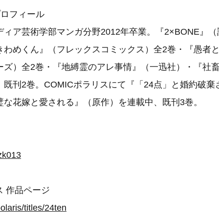
プロフィール
ィア芸術学部マンガ分野2012年卒業。『2×BONE』
きわめくん』（フレックスコミックス）全2巻・『愚者
ーズ）全2巻・『地縛霊のアレ事情』（一迅社）・『社
既刊2巻。COMICポラリスにて『「24点」と婚約破
璧な花嫁と愛される』（原作）を連載中、既刊3巻。
mzk013
ス 作品ページ
olaris/titles/24ten