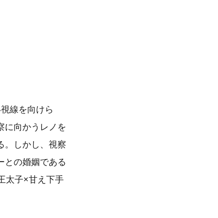
い視線を向けら
察に向かうレノを
る。しかし、視察
ーとの婚姻である
王太子×甘え下手