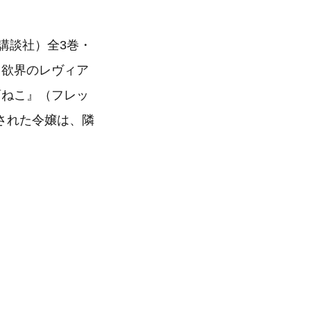
（講談社）全3巻・
と欲界のレヴィア
畜ねこ』（フレッ
棄された令嬢は、隣