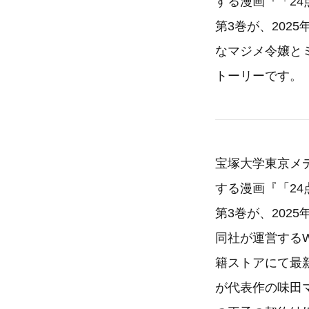
する漫画『「2
第3巻が、202
なマジメ令嬢と
トーリーです。
宝塚大学東京メデ
する漫画『「2
第3巻が、202
同社が運営するW
籍ストアにて最
が代表作の味田