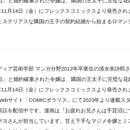
4点」と婚約破棄された令嬢は、隣国の王太子に完璧な花
5年11月14日（金）にフレックスコミックスより発売さ
ミステリアスな隣国の王子の契約結婚から始まるロマン
ィア芸術学部 マンガ分野2012年卒業生の清水幸詩郎
4点」と婚約破棄された令嬢は、隣国の王太子に完璧な花
5年11月14日（金）にフレックスコミックスより発売され
ebサイト「COMICポラリス」にて2023年より連載ス
新話を配信中です。漫画は『お疲れお兄さんは手芸沼に
マヨさんが担当しています。甘え下手なマジメ令嬢とミ