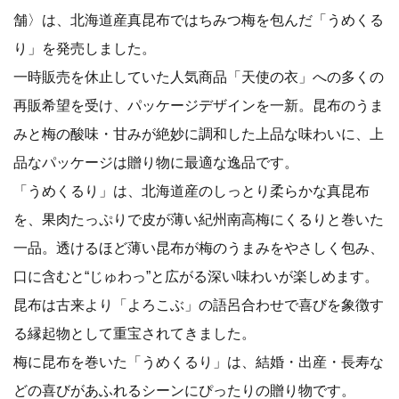
舗〉は、北海道産真昆布ではちみつ梅を包んだ「うめくる
り」を発売しました。
一時販売を休止していた人気商品「天使の衣」への多くの
再販希望を受け、パッケージデザインを一新。昆布のうま
みと梅の酸味・甘みが絶妙に調和した上品な味わいに、上
品なパッケージは贈り物に最適な逸品です。
「うめくるり」は、北海道産のしっとり柔らかな真昆布
を、果肉たっぷりで皮が薄い紀州南高梅にくるりと巻いた
一品。透けるほど薄い昆布が梅のうまみをやさしく包み、
口に含むと“じゅわっ”と広がる深い味わいが楽しめます。
昆布は古来より「よろこぶ」の語呂合わせで喜びを象徴す
る縁起物として重宝されてきました。
梅に昆布を巻いた「うめくるり」は、結婚・出産・長寿な
どの喜びがあふれるシーンにぴったりの贈り物です。