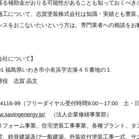
係る補助金がおりる可能性があることも知っておくべき
施工について、志賀塗装株式会社は知識・実績とも豊富
ンスをおこないたいという方は、専門業者への相談をお
会社について】
8101 福島県いわき市小名浜字古湊４５番地の１
締役 志賀 晶文
月
-4116-99（フリーダイヤル受付時間9:00～17:00 土
w.savingenergy.jp/
（法人企業修繕事業部）
リフォーム事業、住宅塗装工事事業、各種プラント、タ
梁、鉄骨建築及び一般建築、外装吹付塗装工事一式、サ