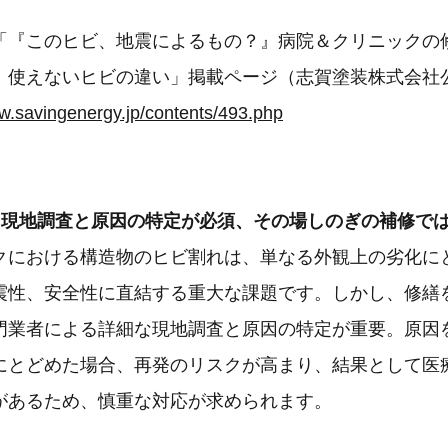
「『このヒビ、地震によるもの？』病院＆クリニックの
、使えないヒビの違い」掲載ページ（志賀塗装株式会社
ww.savingenergy.jp/contents/493.php
る現地調査と原因の特定が必須、その場しのぎの補修で
クにおける構造物のヒビ割れは、単なる外観上の劣化に
震性、安全性に直結する重大な課題です。しかし、修繕
門業者による詳細な現地調査と原因の特定が重要。原因
にとどめた場合、再発のリスクが高まり、結果として医
があるため、慎重な対応が求められます。