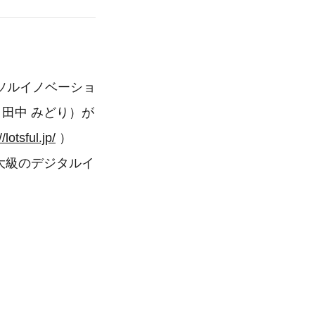
ソルイノベーショ
代表：田中 みどり）が
//lotsful.jp/
）
最大級のデジタルイ