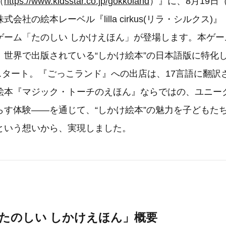
（
https://www.kidsstar.co.jp/gokkoland
）』に、8月19日
会社の絵本レーベル『lilla cirkus(リラ・シルクス
ゲーム「たのしい しかけえほん」が登場します。本ゲー
、世界で出版されている“しかけ絵本”の日本語版に特化
にスタート。『ごっこランド』への出店は、17言語に翻訳
絵本『マジック・トーチのえほん』ならではの、ユニー
らす体験――を通じて、“しかけ絵本”の魅力を子どもた
という想いから、実現しました。
たのしい しかけえほん」概要