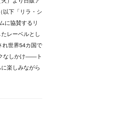
（火）より日販ア
)』（以下「リラ・シ
ムに協賛するリ
したレーベルとし
され世界54カ国で
クなしかけ――ト
ちに楽しみながら