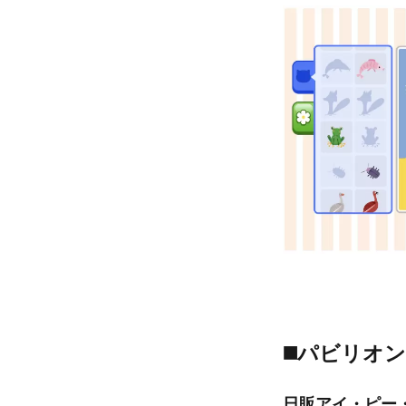
◼️パビリオ
日販アイ・ピー