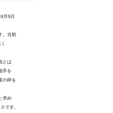
8月5日
す。当初
広く
観とは
相手を
業の枠を
と求め
ースです。