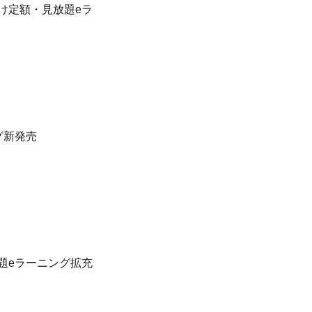
向け定額・見放題eラ
グ新発売
放題eラーニング拡充