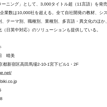
) eラーニング」として、3,000タイトル超（11言語）を
企業数は10,000社を超える。全て自社開発の教材、シ
別、テーマ別、職種別、業種別、多言語・異文化のほか
化（日英中対応）のソリューションも提供している。
キ
田 晴美
 東京都新宿区高田馬場2-10-1宮下ビル1・2F
e.net/
iki.co.jp
6
88