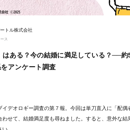
ートル株式会社
リース
」はある？今の結婚に満足している？──約5
係をアンケート調査
ブイデオロギー調査の第７報。今回は単刀直入に「配偶
合わせて、結婚満足度も尋ねました。すると、意外な結
さい。