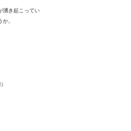
が湧き起こってい
うか。
用）