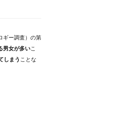
ロギー調査）の第
る男女が多い
こ
てしまう
ことな