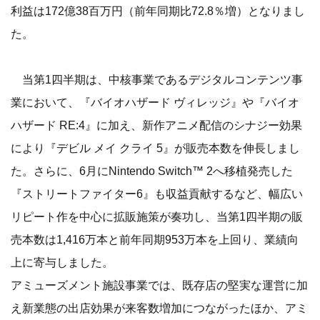
利益は172億38百万円（前年同期比72.8％増）となりまし
た。
当第1四半期は、中核事業であるデジタルコンテンツ事
業において、『バイオハザード ヴィレッジ』や『バイオ
ハザード RE:4』に加え、新作アニメ配信のシナジー効果
により『デビル メイ クライ 5』が販売本数を伸長しまし
た。さらに、6月にNintendo Switch™ 2へ移植発売した
『ストリートファイター6』も収益貢献するなど、幅広い
リピート作を中心に拡販施策が奏功し、当第1四半期の販
売本数は1,416万本と前年同期953万本を上回り、業績向
上に寄与しました。
アミューズメント施設事業では、既存店の堅実な運営に加
え新業態の出店効果が来客数増加につながったほか、アミ