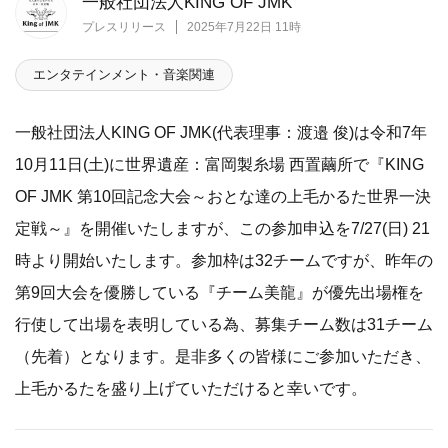
一般社団法人KING OF JMK
プレスリリース
2025年7月22日 11時
エンタテインメント・音楽関連
一般社団法人KING OF JMK(代表理事：渡邉 俊)は令和7年
10月11日(土)に世界遺産：富岡製糸場 西置繭所で『KING
OF JMK 第10回記念大会～おとな達の上毛かるた世界一決
定戦～』を開催いたしますが、この参加申込を7/27(日) 21
時より開始いたします。参加枠は32チームですが、昨年の
第9回大会を優勝している『チーム美龍』が優先出場権を
行使して出場を表明している為、募集チーム数は31チーム
（先着）となります。是非多くの皆様にご参加いただき、
上毛かるたを盛り上げていただけると幸いです。