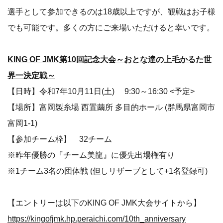
選手として参加できるのは18歳以上ですが、観戦はお子様
でも可能です。多くの方にご来場いただけると幸いです。
KING OF JMK第10回記念大会～おとな達の上毛かるた世
界一決定戦～
【日時】令和7年10月11日(土) 9:30～16:30 <予定>
【場所】富岡製糸場 西置繭所 多目的ホール (群馬県富岡市
富岡1-1)
【参加チーム枠】 32チーム
※昨年優勝の『チーム美龍』に優先出場権有り
※1チーム3名の団体戦 (但しリザーブとして+1名登録可)
【エントリーは以下のKING OF JMK大会サイトから】
https://kingofjmk.hp.peraichi.com/10th_anniversary