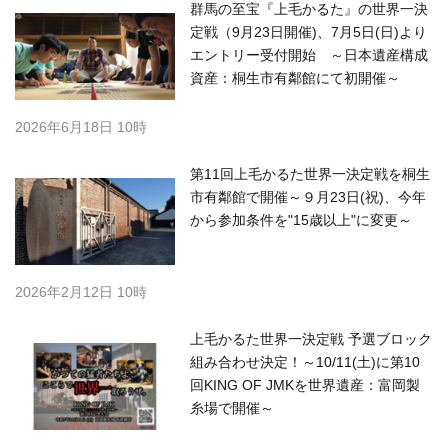
群馬の至宝『上毛かるた』の世界一決
定戦（9月23日開催)、7月5日(日)より
エントリー受付開始 ～日本遺産構成
資産：桐生市有鄰館にて初開催～
2026年6月18日 10時
第11回上毛かるた世界一決定戦を桐生
市有鄰館で開催～９月23日(祝)、今年
から参加条件を"15歳以上"に変更～
2026年2月12日 10時
上毛かるた世界一決定戦 予選ブロック
組み合わせ決定！～10/11(土)に第10
回KING OF JMKを世界遺産：富岡製
糸場で開催～