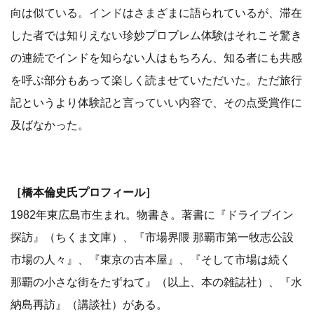
向は似ている。インドはさまざまに語られているが、滞在
した者では知りえない珍妙プロブレム体験はそれこそ驚き
の連続でインドを知らない人はもちろん、知る者にも共感
を呼ぶ部分もあって楽しく読ませていただいた。ただ旅行
記というより体験記と言っていい内容で、その点受賞作に
及ばなかった。
［橋本倫史氏プロフィール］
1982年東広島市生まれ。物書き。著書に『ドライブイン
探訪』（ちくま文庫）、『市場界隈 那覇市第一牧志公設
市場の人々』、『東京の古本屋』、『そして市場は続く
那覇の小さな街をたずねて』（以上、本の雑誌社）、『水
納島再訪』（講談社）がある。