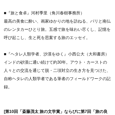
■『旅と食卓』河村季里（角川春樹事務所）
最高の美食に酔い、画家ゆかりの地を訪ねる、パリと南仏
のレンタカーひとり旅。五感で旅を味わい尽くし、記憶を
呼び起こし、生と死を思案する旅のエッセイ。
■『ヘタレ人類学者、沙漠をゆく』小西公大（大和書房）
インドの砂漠に通い続けて約30年。アウト・カーストの
人々との交流を通じて脱・二項対立の生き方を見つけた、
自称ヘタレの人類学者である筆者のフィールドワークの記
録。
[第10回「斎藤茂太 旅の文学賞」ならびに第7回「旅の良