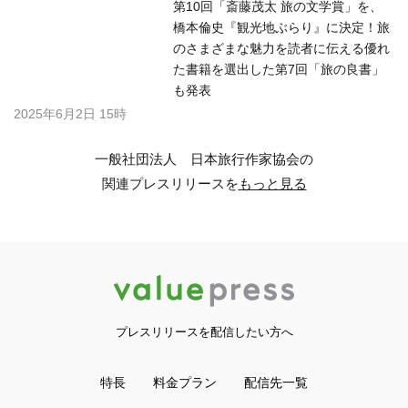
2026年7月22日 17時
第11回「斎藤茂太 旅の文学賞」は、
上田大作『明日も、森のどこかで』に
決定！同時に、旅のさまざまな魅力を
伝える優れた書籍を第8回「旅の良
書」に選出しました
2026年5月22日 17時
第3回「兼高かおる賞」に俳優、タレ
ントのサヘル・ローズさん7月2日に表
彰式、東京・霞が関の日本旅行業協会
で
2025年6月20日 13時
第10回「斎藤茂太 旅の文学賞」を、