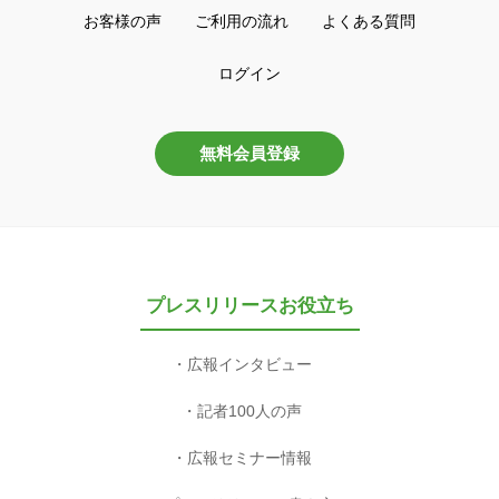
橋本倫史『観光地ぶらり』に決定！旅
のさまざまな魅力を読者に伝える優れ
た書籍を選出した第7回「旅の良書」
も発表
2025年6月2日 15時
一般社団法人 日本旅行作家協会の
関連プレスリリースを
もっと見る
プレスリリースを配信したい方へ
特長
料金プラン
配信先一覧
お客様の声
ご利用の流れ
よくある質問