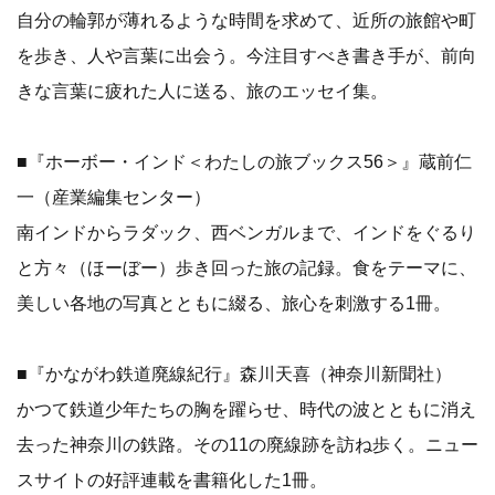
自分の輪郭が薄れるような時間を求めて、近所の旅館や町
を歩き、人や言葉に出会う。今注目すべき書き手が、前向
きな言葉に疲れた人に送る、旅のエッセイ集。
■『ホーボー・インド＜わたしの旅ブックス56＞』蔵前仁
一（産業編集センター）
南インドからラダック、西ベンガルまで、インドをぐるり
と方々（ほーぼー）歩き回った旅の記録。食をテーマに、
美しい各地の写真とともに綴る、旅心を刺激する1冊。
■『かながわ鉄道廃線紀行』森川天喜（神奈川新聞社）
かつて鉄道少年たちの胸を躍らせ、時代の波とともに消え
去った神奈川の鉄路。その11の廃線跡を訪ね歩く。ニュー
スサイトの好評連載を書籍化した1冊。