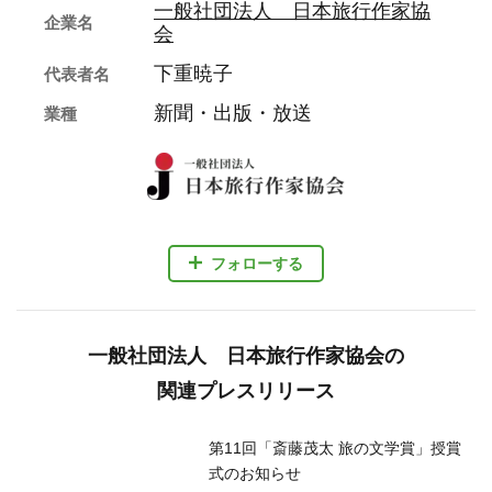
#斎藤茂太 旅の文学賞
#斎藤茂太賞
#書籍
#旅の本
#紀行文
#旅の良書
#エッセイ
#受賞
#受賞者
#文学賞
応援する
企業情報
一般社団法人 日本旅行作家協
企業名