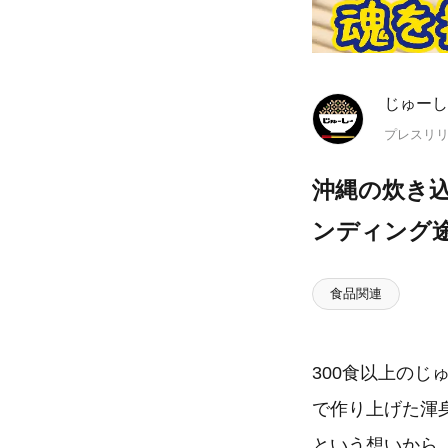
じゅーし
プレスリ
沖縄の炊き
ンディング
食品関連
300食以上のじ
で作り上げた渾
という想いから