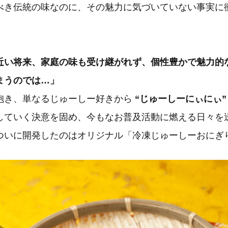
べき伝統の味なのに、その魅力に気づいていない事実に
近い将来、家庭の味も受け継がれず、個性豊かで魅力的
まうのでは…」
抱き、単なるじゅーしー好きから
“じゅーしーにぃにぃ
していく決意を固め、今もなお普及活動に燃える日々を
ついに開発したのはオリジナル「冷凍じゅーしーおにぎ