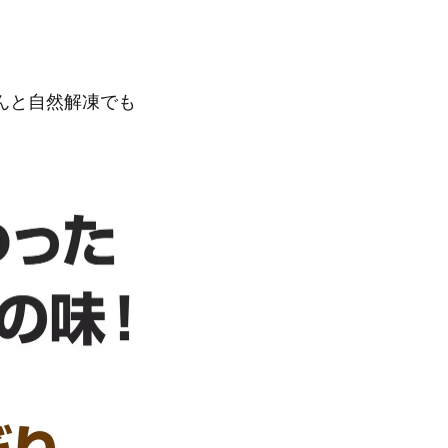
。
んと自然解凍でも