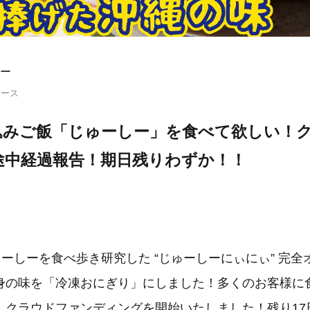
ー
リース
込みご飯「じゅーしー」を食べて欲しい！
途中経過報告！期日残りわずか！！
ゅーしーを食べ歩き研究した “じゅーしーにぃにぃ” 完
身の味を「冷凍おにぎり」にしました！多くのお客様に
、クラウドファンディングを開始いたしました！残り17