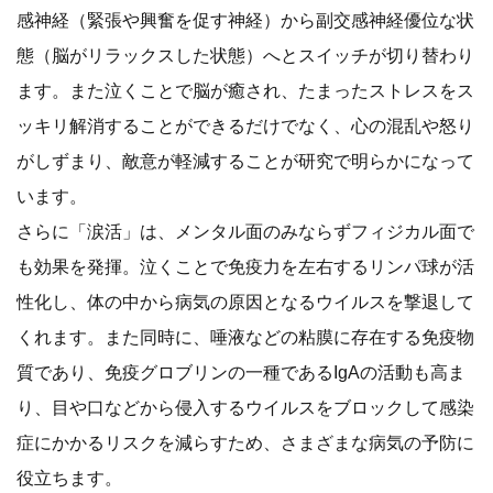
感神経（緊張や興奮を促す神経）から副交感神経優位な状
態（脳がリラックスした状態）へとスイッチが切り替わり
ます。また泣くことで脳が癒され、たまったストレスをス
ッキリ解消することができるだけでなく、心の混乱や怒り
がしずまり、敵意が軽減することが研究で明らかになって
います。
さらに「涙活」は、メンタル面のみならずフィジカル面で
も効果を発揮。泣くことで免疫力を左右するリンパ球が活
性化し、体の中から病気の原因となるウイルスを撃退して
くれます。また同時に、唾液などの粘膜に存在する免疫物
質であり、免疫グロブリンの一種であるIgAの活動も高ま
り、目や口などから侵入するウイルスをブロックして感染
症にかかるリスクを減らすため、さまざまな病気の予防に
役立ちます。