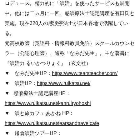
ロデュース。精力的に「涙活」を使ったサービスも展開
中。他には二ヵ月に一回、感涙療法士認定講座を有田氏と
実施。現在320人の感涙療法士が日本各地で活躍してい
る。
元高校教師（英語科・情報科教員免許）スクールカウンセ
ラー（公認心理師）、通称「なみだ先生」。主な著書に
『涙活力 るいかつりょく』（玄文社）
▼ なみだ先生HP：
https://www.tearsteacher.com/
▼ 涙活HP：
https://www.ruikatsu.net/
▼ 感涙療法士認定講座HP：
https://www.ruikatsu.net/kanruiryohoshi
▼ 涙と旅カフェ あかね HP :
https://www.ruikatsu.net/tearsandtravelcafe
▼ 鎌倉涙活ツアーHP：