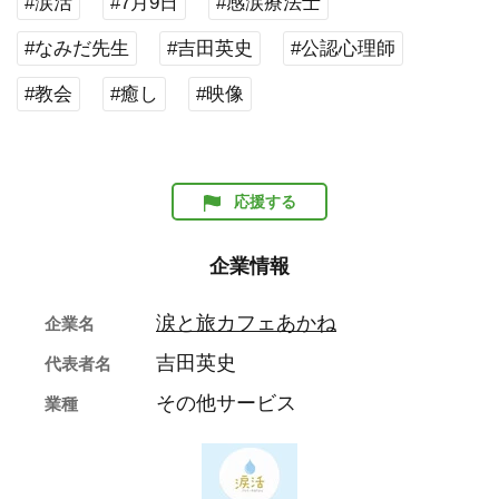
#涙活
#7月9日
#感涙療法士
#なみだ先生
#吉田英史
#公認心理師
#教会
#癒し
#映像
応援する
企業情報
涙と旅カフェあかね
企業名
吉田英史
代表者名
その他サービス
業種