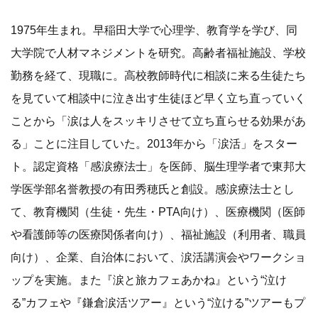
1975年生まれ。早稲田大学で心理学、教育学を学び、同
大学院で人材マネジメントを研究。高齢者福祉施設、学校
勤務を経て、現職に。高校教師時代に相談に来る生徒たち
を見ていて相談中に泣き出す生徒ほど早く立ち直っていく
ことから「涙は人をスッキリさせて立ち直らせる効果があ
る」ことに注目していた。2013年から「涙活」をスター
ト。認定資格「感涙療法士」を医師、脳生理学者で東邦大
学医学部名誉教授の有田秀穂氏と創設。感涙療法士とし
て、教育機関（生徒・先生・PTA向け）、医療機関（医師
や看護師等の医療関係者向け）、福祉施設（利用者、職員
向け）、企業、自治体において、涙活講演会やワークショ
ップを実施。また『涙と旅カフェあかね』という“泣け
る”カフェや『鎌倉涙活ツアー』という“泣ける”ツアーもプ