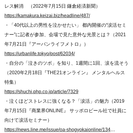
レス解消 （2022年7月15日 鎌倉経済新聞）
https://kamakura.keizai.biz/headline/487/
・「40代以上の男性を泣かせたい」 都内開催の“涙活セミ
ナー”に記者が参加、会場で見た意外な光景とは？（2021
年7月21日『アーバンライフメトロ』）
https://urbanlife.tokyo/post/62034/
・自分の「泣きのツボ」を知り、1週間に1回、涙を流そう
（2020年2月18日『THE21オンライン』 メンタルヘルス
特集）
https://shuchi.php.co.jp/article/7329
・泣くほどストレスに強くなる？「涙活」の魅力（2019
年7月15日『商業界ONLINE』 サッポロビール社で社員に
向けて涙活セミナー）
https://news.line.me/issue/oa-shogyokaionline/13430eac00d8