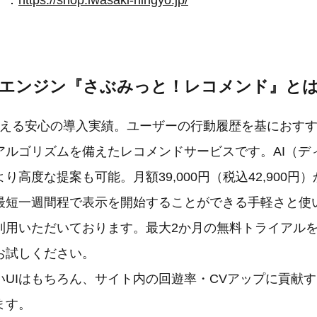
ア：
https://shop.iwasaki-ningyo.jp/
ドエンジン『さぶみっと！レコメンド』と
を超える安心の導入実績。ユーザーの行動履歴を基におす
アルゴリズムを備えたレコメンドサービスです。AI（デ
り高度な提案も可能。月額39,000円（税込42,900円
最短一週間程で表示を開始することができる手軽さと使
利用いただいております。最大2か月の無料トライアル
お試しください。
いUIはもちろん、サイト内の回遊率・CVアップに貢献
ます。