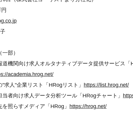
万円
og.co.jp
香子
（一部）
・報道機関向け求人オルタナティブデータ提供サービス「HRo
ps://academia.hrog.net/
の"求人"企業リスト「HRogリスト」
https://list.hrog.net/
担当者向け求人データ分析ツール「HRogチャート」
http
を照らすメディア「HRog」
https://hrog.net/