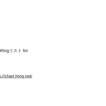
gリスト for
s://chart.hrog.net/