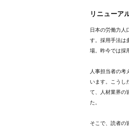
リニューア
日本の労働力人
す。採用手法は
場。昨今では採
人事担当者の考
います。こうし
て、人材業界の
た。
そこで、読者の