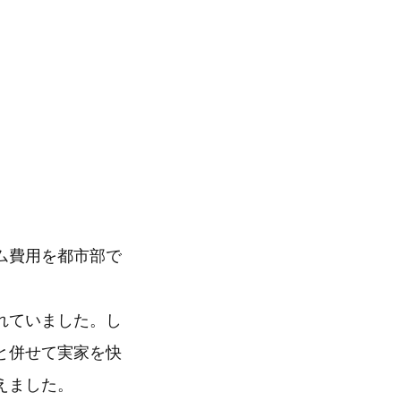
ム費用を都市部で
れていました。し
と併せて実家を快
えました。