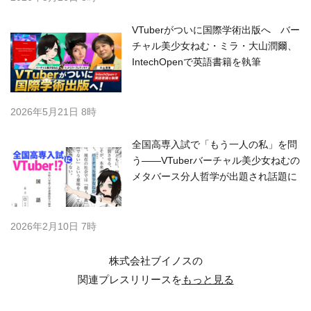
VTuberがついに国際学術出版へ バー
チャル美少女ねむ・ミラ・大山潤爾、
IntechOpenで英語書籍を執筆
2026年5月21日 8時
全国高専入試で「もう一人の私」を問
う――VTuberバーチャル美少女ねむの
メタバース分人哲学が出題され話題に
2026年2月10日 7時
株式会社ブイノスの
関連プレスリリースを
もっと見る