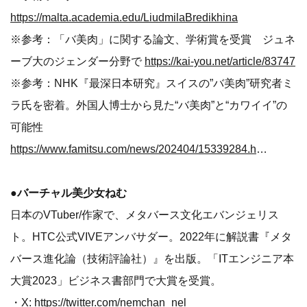
https://malta.academia.edu/LiudmilaBredikhina
※参考：「バ美肉」に関する論文、学術賞を受賞 ジュネ
ーブ大のジェンダー分野で
https://kai-you.net/article/83747
※参考：NHK『最深日本研究』スイスの”バ美肉”研究者ミ
ラ氏を密着。外国人博士から見た“バ美肉”と“カワイイ”の
可能性
https://www.famitsu.com/news/202404/15339284.html
●バーチャル美少女ねむ
日本のVTuber/作家で、メタバース文化エバンジェリス
ト。HTC公式VIVEアンバサダー。2022年に解説書『メタ
バース進化論（技術評論社）』を出版。「ITエンジニア本
大賞2023」ビジネス書部門で大賞を受賞。
・X:
https://twitter.com/nemchan_nel