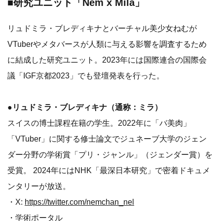
■研究ユニット「Nem x Mila」
リュドミラ・ブレディキナとバーチャル美少女ねむが
VTuberやメタバースが人類に与える影響を調査するため
に結成した研究ユニット。2023年には国際連合の国際会
議「IGF京都2023」でも登壇発表を行った。
●リュドミラ・ブレディキナ（通称：ミラ）
スイスの博士課程在籍の学生。2022年に「バ美肉」
「VTuber」に関する修士論文でジュネーブ大学のジェン
ダー分野の学術賞「プリ・ジャンル」（ジェンダー賞）を
受賞。 2024年にはNHK「最深日本研究」で密着ドキュメ
ンタリーが放送。
・X:
https://twitter.com/nemchan_nel
・学術ポータル