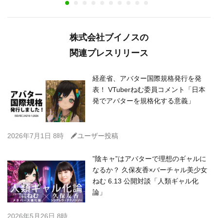
株式会社ブイノスの
関連プレスリリース
経産省、アバター国際規格発行を発
表！ VTuberねむ委員コメント「日本
発でアバターを規格化する意義」
C
2026年7月1日 8時
ユーザー投稿
”陰キャ”はアバターで理想のギャルに
なるか？ 久保友香×バーチャル美少女
ねむ 6.13 公開対談「人類ギャル化
論」
2026年5月26日 8時