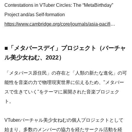
Contestations in VTuber Circles: The “MetaBirthday”
Project and/as Self-formation
https://www.cambridge.org/core/journals/asia-pacific-journal/article/tensions-and-contestations-in-vtuber-circles-the-metabirthday-project-andas-selfformation/04DCAD58982E305DE914ECA1832A9AA0
■「メタバースデイ」プロジェクト（バーチャ
ル美少女ねむ、2022）
「メタバース原住民」の存在と「人類の新たな進化」の可
能性を音楽の力で物理現実世界に伝えるため、"メタバー
スで生きていく"をテーマに展開された音楽プロジェク
ト。
VTuberバーチャル美少女ねむの個人プロジェクトとして
始まり、多数のメンバーの協力を経たサークル活動を経