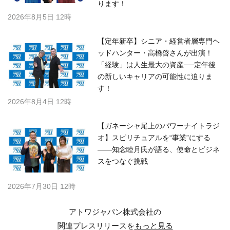
ります！
2026年8月5日 12時
【定年新卒】シニア・経営者層専門ヘ
ッドハンター・高橋啓さんが出演！
「経験」は人生最大の資産──定年後
の新しいキャリアの可能性に迫りま
す！
2026年8月4日 12時
【ガネーシャ尾上のパワーナイトラジ
オ】スピリチュアルを“事業”にする
――知念睦月氏が語る、使命とビジネ
スをつなぐ挑戦
2026年7月30日 12時
アトワジャパン株式会社の
関連プレスリリースを
もっと見る