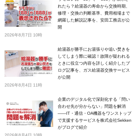
れたら？給湯器の寿命から交換時期、
修理・交換の判断基準、費用相場まで
網羅した解説記事を、安田工務店が公
開
2026年8月7日 10時
給湯器が勝手にお湯張りや追い焚きを
してしまう際に確認！故障が疑われる
ときに役立つ内容を詳しく紹介したブ
ログ記事を、ガス給湯器交換サービス
が公開
2026年8月4日 11時
企業のデジタル化で深刻化する「問い
合わせ先が分からない」問題を解消
――IT・通信・OA機器をワンストップ
で支援するサービスを株式会社Sekken
がブログで紹介
2026年8月4日 10時