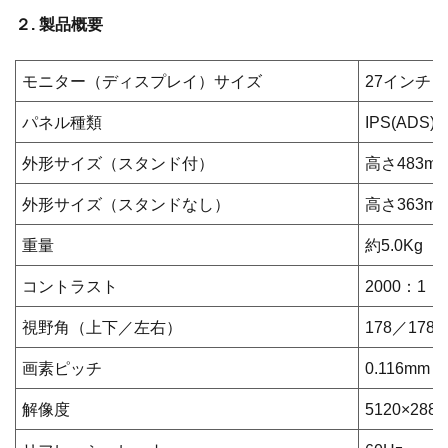
２. 製品概要
モニター（ディスプレイ）サイズ
27インチ
パネル種類
IPS(ADS
外形サイズ（スタンド付）
高さ483mm
外形サイズ（スタンドなし）
高さ363m
重量
約5.0Kg
コントラスト
2000：1
視野角（上下／左右）
178／178
画素ピッチ
0.116mm
解像度
5120×28