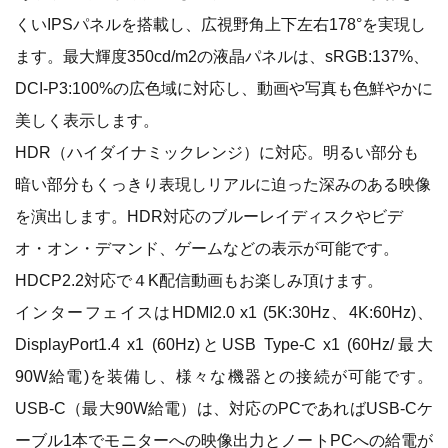
くいIPSパネルを搭載し、広視野角上下左右178°を実現し
ます。最大輝度350cd/m2の液晶パネルは、sRGB:137%、
DCI-P3:100%の広色域に対応し、動画や写真も色鮮やかに
美しく表示します。
HDR（ハイダイナミックレンジ）に対応。明るい部分も
暗い部分もくっきり表現しリアルに迫った深みのある映像
を演出します。HDR対応のブルーレイディスクやビデ
オ・オン・デマンド、ゲームなどの表示が可能です。
HDCP2.2対応で４K配信動画もお楽しみ頂けます。
インターフェイスはHDMI2.0 x1 (5K:30Hz、4K:60Hz)、
DisplayPort1.4 x1 (60Hz)とUSB Type-C x1 (60Hz/最大
90W給電)を装備し、様々な機器との接続が可能です。
USB-C（最大90W給電）は、対応のPCであればUSB-Cケ
ーブル1本でモニターへの映像出力とノートPCへの給電が