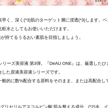
早く、深く(*3)肌のターゲット層に浸透(*3)します。
化粧水としてもお使いいただけます。
信が持てるうるおい素肌を目指しましょう。
E』シリーズ美容液 第3弾。『DeAU ONE』は、厳選した
合した原液美容液シリーズです。
一般的に数%配合する原料をそのまま、または高配合し
リルグリセリルアスコルビン酸:肌を整える成分 (*2)水