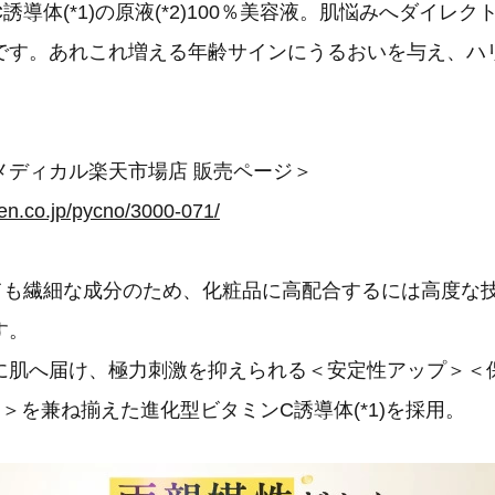
誘導体(*1)の原液(*2)100％美容液。肌悩みへダイレ
です。あれこれ増える年齢サインにうるおいを与え、ハ
メディカル楽天市場店 販売ページ＞
ten.co.jp/pycno/3000-071/
ても繊細な成分のため、化粧品に高配合するには高度な
す。
に肌へ届け、極力刺激を抑えられる＜安定性アップ＞＜
3)＞を兼ね揃えた進化型ビタミンC誘導体(*1)を採用。