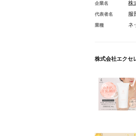
株
企業名
服
代表者名
ネ
業種
株式会社エクセ