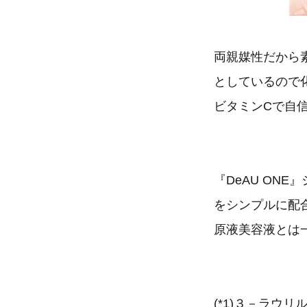
両親媒性だから素
としているので
ビタミンCで自
『DeAU ON
をシンプルに配
原液美容液とは
(*1)３－ラウ