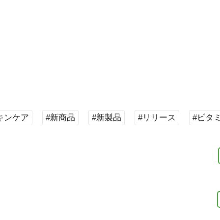
キンケア
#新商品
#新製品
#リリース
#ビタ