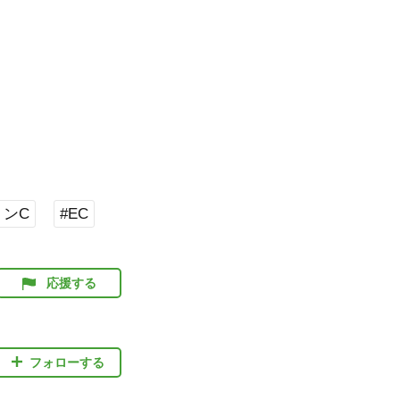
ミンC
#EC
応援する
フォローする