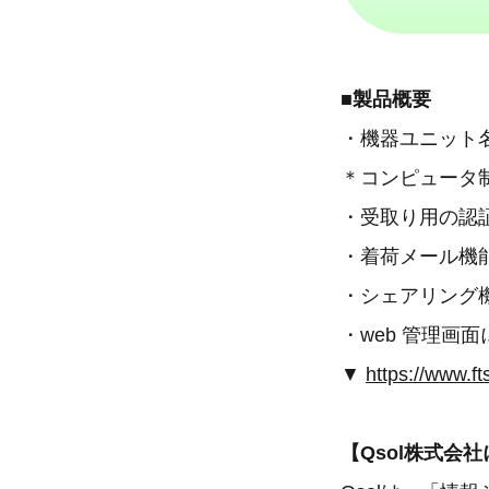
■製品概要
・機器ユニット名
＊コンピュータ
・受取り用の認証
・着荷メール機
・シェアリング
・web 管理画
▼
https://www.fts
【Qsol株式会