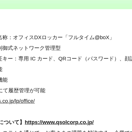
称：オフィスDXロッカー「フルタイム@boX」
制御式ネットワーク管理型
キー：専用 IC カード、QRコード（パスワード）、顔
能
機能
面にて履歴管理が可能
.co.jp/lp/office/
社について】
https://www.qsolcorp.co.jp/