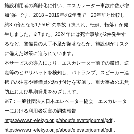
施設利用者の高齢化に伴い、エスカレーター事故件数が増
加傾向です。2018～2019年の2年間で、20年前と比較し
約3.7倍となる1,550件の事故（挟まれ、転倒、転落）が発
生しました。※7また、2024年には死亡事故が2件発生す
るなど、警備員の人手不足が顕著ななか、施設側がリスク
に備えた対策に迫られています。
本サービスの導入により、エスカレーター前での滞留、逆
走等のヒヤリハットを検知し、パトランプ、スピーカー連
携での注意や警備員の駆け付けを実施し、重大事故の未然
防止および早期発見をめざします。
※7：一般社団法人日本エレベーター協会 エスカレータ
ーにおける利用者災害の調査報告
https://www.n-elekyo.or.jp/about/elevatorjournal/pdf/Journal7-13.pdf
https://www.n-elekyo.or.jp/about/elevatorjournal/pdf/Journal31_11.pdf