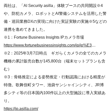
両社は、「AI Security asilla」体験ブースの共同開設※4
や、防犯カメラ、ロボットとAI警備システムを活用した警
備・巡回業務DXの実現に向けた実証実験の実施※5などの
連携を進めてきました。
※1：Fortune Business Insights IPカメラ市場
https://www.fortunebusinessinsights.com/jp/ip%E3%82%AB%E3%83%A1%E3%83%A9%E5%B8%82%E5%A0%B4-107356
※2：2025年3月7日時点 ギガらくカメラの全てのカメラ
機種の累計販売台数が145,800台（端末セットプランも含
む）
※3：骨格推定による姿勢推定・行動認識における精度が
特徴。歌舞伎町タワー、池袋サンシャインシティ、JR博
多シティ等の日本国内100件以上の大型施設に導入実績あ
り。
https://jp.asilla.com/