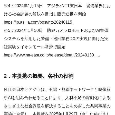
※4：2024年1月15日 アジラ×NTT東日本 警備業界にお
ける社会課題の解決を目指し販売連携を開始
https://jp.asilla.com/post/ntt-20240115
※5：2024年1月30日 防犯カメラロボットおよびAI警備
システムを活用した警備・巡回業務DXの実現に向けた実
証実験をイオンモール常滑で開始
https://www.ntt-east.co.jp/release/detail/20240130_01.html
2．本提携の概要、各社の役割
NTT東日本とアジラは、有線・無線ネットワークと映像解
析AIを組み合わせることにより、人材不足の深刻化による
さまざまな社会課題を解決することをめざした共同事業の
実施に合意し、本提携を2025年1月29日（水）に結びまし