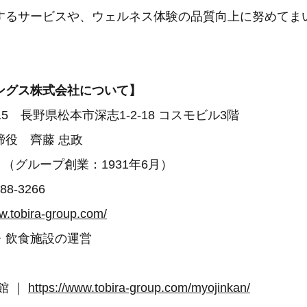
するサービスや、ウェルネス体験の品質向上に努めてま
ングス株式会社について】
815 長野県松本市深志1-2-18 コスモビル3階
締役 齊藤 忠政
3月（グループ創業：1931年6月）
8-3266
ww.tobira-group.com/
・飲食施設の運営
館 ｜
https://www.tobira-group.com/myojinkan/