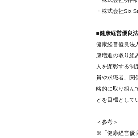
・株式会社明神
・株式会社Six Se
■健康経営優良
健康経営優良法
康増進の取り組
人を顕彰する制
員や求職者、関
略的に取り組ん
とを目標として
＜参考＞
※「健康経営優