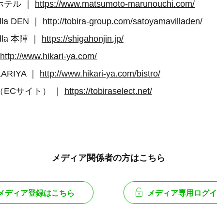
ホテル ｜
https://www.matsumoto-marunouchi.com/
lla DEN ｜
http://tobira-group.com/satoyamavilladen/
illa 本陣 ｜
https://shigahonjin.jp/
http://www.hikari-ya.com/
KARIYA ｜
http://www.hikari-ya.com/bistro/
ECサイト） ｜
https://tobiraselect.net/
メディア関係者の方はこちら
メディア登録はこちら
メディア専用ログイ