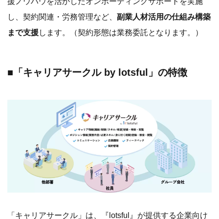
「キャリアサークル」は、『lotsful』が提供する企業向け
キャリア支援プラットフォームとなり、企業人事担当者に
活用いただくことを想定しています。パーソルグループで
独自開発した社内向けシステムをベースに、
社内・グルー
プ内の異動や副業に特化した機能
を提供し、公募型異動や
企業内副業の求人情報や選考状況の
一括管理、応募、体験
の可視化
をシームレスに実現します。3万件の副業マッチ
ング実績をもつ専門コンサルタントが制度設計や風土醸