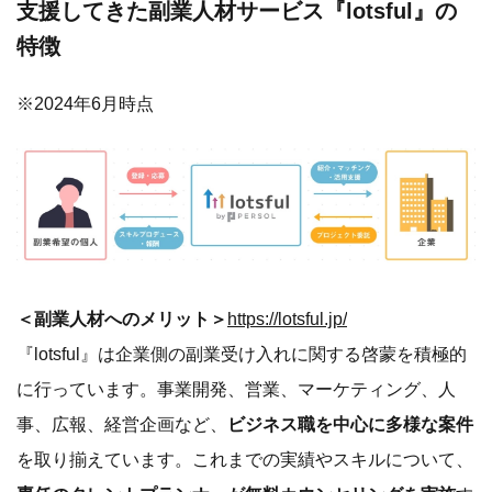
＜副業人材へのメリット＞
https://lotsful.jp/
『lotsful』は企業側の副業受け入れに関する啓蒙を積極的
に行っています。事業開発、営業、マーケティング、人
事、広報、経営企画など、
ビジネス職を中心に多様な案件
を取り揃えています。これまでの実績やスキルについて、
専任のタレントプランナーが無料カウンセリングを実施
す
るため、副業未経験者も安心してチャレンジが可能です。
原則リモートでチャレンジできる案件がほとんどのため、
週に1回・4時間からなど、
柔軟なはたらき方で副業をスタ
ート
することが可能です。
＜副業受け入れ企業側へのメリット＞
https://lotsful.jp/brand/lp