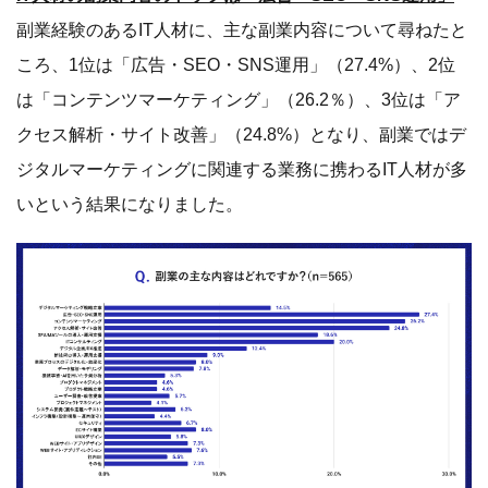
IT人材が1週間で、副業に費やしている時間は「6～10時
間」が最多の46.4%
副業経験のあるIT人材に、1週間あたりで副業に費やして
いる時間について尋ねたところ、最も回答が多かったのは
「6～10時間」（46.4%）となりました。副業内容別で見
ると、マーケティング系業務では全体と同じく「6〜10時