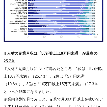
25.7％
IT人材の副業月収について尋ねたところ、1位は「5万円以
上10万円未満」（25.7％）、2位は「5万円未満」
（19.6％）、3位は「10万円以上15万円未満」（17.3％）
といった結果になりました。
副業内容別で見てみると、副業で月30万円以上を稼いでい
るIT人材が携わっているのは、1位「プロダクトマネジメ
ント」（46.0％）、2位「プロジェクトマネジメント」
（43.3％）、3位「プロダクト戦略立案」（42.1％）、4位
「インフラ構築（設計構築～運用保守）」（40%）、5位
「ユーザー調査・改善提案」（34.3％）となり、デジタル
マーケターやシステムエンジニアよりも、PdMやインフラ
エンジニアの副業月収が高い傾向となっています。