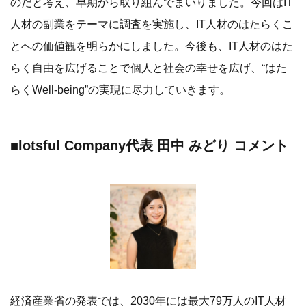
経済産業省の発表では、2030年には最大79万人のIT人材
が不足するとの試算結果が出ています。そこで今回は、IT
人材が実施している副業について調査することで、IT職種
の特異性を見出し、IT人材不足などの課題解決のヒントに
なればと思い、調査を実施しました。今回の調査結果か
ら、57.8％の副業経験者が副業先への転職を検討している
ことが分かり、副業が企業のIT人材不足という課題への解
決策になるのではないかと考えています。