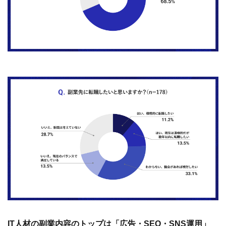
IT人材の副業内容のトップは「広告・SEO・SNS運用」
副業経験のあるIT人材に、主な副業内容について尋ねたと
ころ、1位は「広告・SEO・SNS運用」（27.4%）、2位
は「コンテンツマーケティング」（26.2％）、3位は「ア
クセス解析・サイト改善」（24.8%）となり、副業ではデ
ジタルマーケティングに関連する業務に携わるIT人材が多
いという結果になりました。