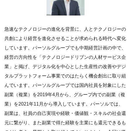
タルプラットフォーム事業でのはたらく機会創出に取り組
んでいます。パーソルグループでは国内社員を対象にした
副業（複業）を2019年4月から、グループ内での副業（複
業）を2021年11月から導入しています。パーソルでは、
副業は、社員の自己実現や経験・価値観・スキルの社会還
元に繋がり、また副業で得た経験を主業にも還元できるも
のだと考え、早期から取り組んでまいりました。今回はIT
人材の副業をテーマに調査を実施し、IT人材のはたらくこ
とへの価値観を明らかにしました。今後も、IT人材のはた
らく自由を広げることで個人と社会の幸せを広げ、“はた
らくWell-being”の実現に尽力していきます。
■lotsful Company代表 田中 みどり コメント