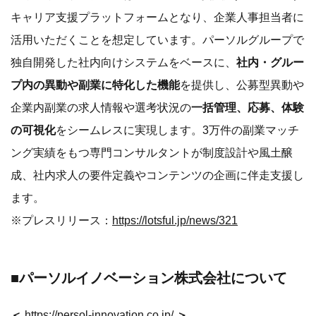
成、社内求人の要件定義やコンテンツの企画に伴走支援し
ます。
※プレスリリース：
https://lotsful.jp/news/321
■パーソルイノベーション株式会社について
＜
https://persol-innovation.co.jp/
＞
パーソルイノベーション株式会社は、パーソルグループの
次世代の柱となる事業創造を目的として、2019年4月に事
業を開始しました。リスキリング支援サービス
『Reskilling Camp（リスキリング キャンプ）』や、新規
事業創出プログラム「Drit（ドリット）」から創出され
た、コミック教材を活用した研修サービス『コミックラー
ニング』、副業マッチングサービス『lotsful（ロッツフ