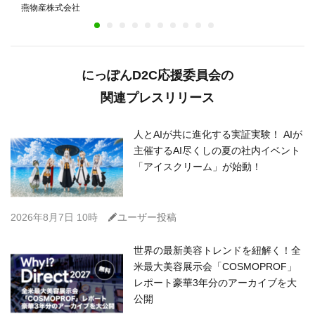
裁者』W鑑賞キャンペーンの賞品に——燕物産初の映
燕物産株式会社
画タイアップ
にっぽんD2C応援委員会の
関連プレスリリース
人とAIが共に進化する実証実験！ AIが
主催するAI尽くしの夏の社内イベント
「アイスクリーム」が始動！
C
2026年8月7日 10時
ユーザー投稿
世界の最新美容トレンドを紐解く！全
米最大美容展示会「COSMOPROF」
レポート豪華3年分のアーカイブを大
公開