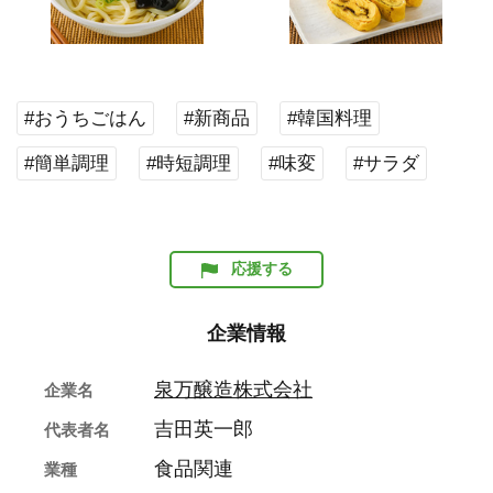
#おうちごはん
#新商品
#韓国料理
#簡単調理
#時短調理
#味変
#サラダ
応援する
企業情報
泉万醸造株式会社
企業名
吉田英一郎
代表者名
食品関連
業種