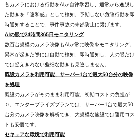
‍各カメラにおける行動をAIが自律学習し、通常から逸脱し
た動きを「違和感」として検知。予期しない危険行動を即
時通知することで、事件事故の未然防止に繋げます。
‍AIの眼で24時間365日モニタリング
‍数百台規模のカメラ映像もAIが常に映像をモニタリング。
異常が起きた際には自動で検知、即時通知し、人の眼だけ
では捉えきれない些細な動きも見逃しません。
既設カメラを利用可能、サーバー1台で最大50台分の映像
を処理
‍既設のカメラがそのまま利用可能。初期コストの負担が
０。エンタープライズプランでは、サーバー1台で最大50
台分のカメラ映像を解析でき、大規模な施設では運用コス
トも安価です。‍
セキュアな環境で利用可能