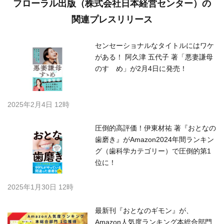
フローラル出版（株式会社日本経営センター）の
関連プレスリリース
センセーショナルなタイトルにはワケ
がある！ 阿久津 五代子 著「悪妻謙母
のすゝめ」が2月4日に発売！
2025年2月4日 12時
圧倒的高評価！伊東材祐 著『おとなの
歯磨き』がAmazon2024年間ランキン
グ（歯科学カテゴリー）で圧倒的第1
位に！
2025年1月30日 12時
最新刊『おとなのギモン』が、
Amazon人気度ランキング本総合部門