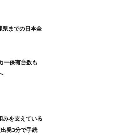
沖縄県までの日本全
カー保有台数も
へ
組みを支えている
出発3分で手続