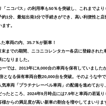
リ「ニコパス」の利用率も50％を突破し、これまでより
予約1分、最短出発3分で手続きができ、高い利便性と店
います。
した車両の内、35.7％が新車！
11月末までの期間、ニコニコレンタカー各店に登録された車
果になりました。
ーでは、2013年に8,000台の車両を保有していましたが
5倍となる保有車両台数20,000台を突破。そのような中
人気車両「プラチナレーベル車両」の配備を進めており、
年だったところ、2024年9月時点には7.9年と車両の若返
客様からの満足度が高い新車の割合を増やしてまいりま