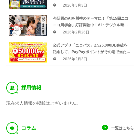
2,525,000DLありがとう！キャンペーン」開
2026年3月3日
催中！
今話題のAIを川柳のテーマに！「第15回ニコ
ニコ川柳会」好評開催中！AI・デジタル時代
のニコニコ川柳を大募集！
2026年2月26日
公式アプリ「ニコパス」2,525,000DL突破を
記念して、PayPayポイントがその場で当たる
「ニコパス2,525,000DLありがとう！キャン
2026年2月3日
ペーン」開催！
‰
採用情報
現在求人情報の掲載はございません。
f
コラム
一覧はこちら