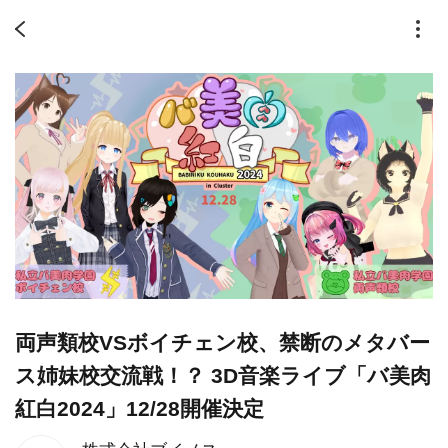
両声類校VSボイチェン校、禁断のメタバー
ス姉妹校交流戦！？ 3D音楽ライブ「バ美肉
紅白2024」12/28開催決定