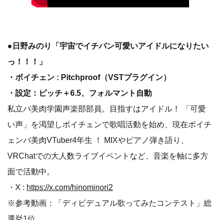
●日野みのり「宇宙でイチバン可愛いアイドルになりたい
っ！！！」
・ボイチェン : Pitchproof（VSTプラグイン）
・設定：ピッチ＋6.5、フォルマント自動
私立バ美肉学園声楽部部員。目指すはアイドル！ 「可愛
い声」を渇望しボイチェンで歌唱活動を始め、現在ボイチ
ェンバ美肉VTuber4年生 ！ MIXやピアノ弾き語り、
VRChatでの大人数ライブイベントなど、音楽を軸に多方
面で活動中。
・X :
https://x.com/hinominori2
※参考動画：「ディビデュアル歌ってみたコンテスト」総
選挙1位