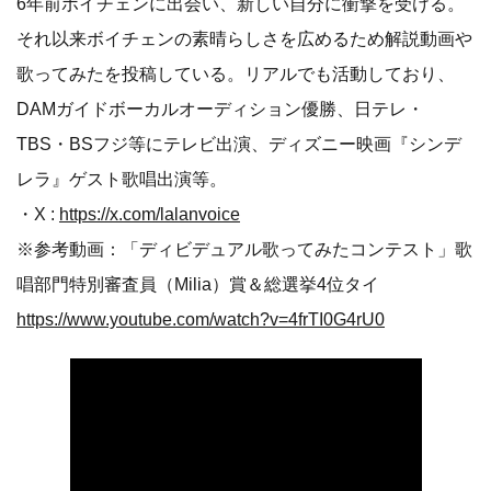
6年前ボイチェンに出会い、新しい自分に衝撃を受ける。
それ以来ボイチェンの素晴らしさを広めるため解説動画や
歌ってみたを投稿している。リアルでも活動しており、
DAMガイドボーカルオーディション優勝、日テレ・
TBS・BSフジ等にテレビ出演、ディズニー映画『シンデ
レラ』ゲスト歌唱出演等。
・X :
https://x.com/lalanvoice
※参考動画：「ディビデュアル歌ってみたコンテスト」歌
唱部門特別審査員（Milia）賞＆総選挙4位タイ
https://www.youtube.com/watch?v=4frTI0G4rU0