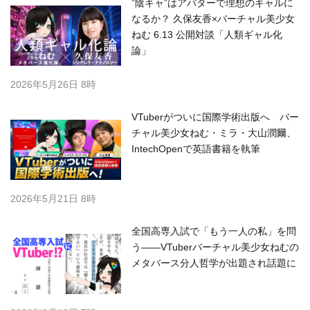
”陰キャ”はアバターで理想のギャルに
なるか？ 久保友香×バーチャル美少女
ねむ 6.13 公開対談「人類ギャル化
論」
2026年5月26日 8時
VTuberがついに国際学術出版へ バー
チャル美少女ねむ・ミラ・大山潤爾、
IntechOpenで英語書籍を執筆
2026年5月21日 8時
全国高専入試で「もう一人の私」を問
う――VTuberバーチャル美少女ねむの
メタバース分人哲学が出題され話題に