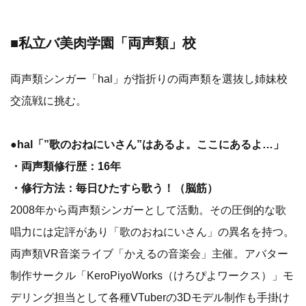
■私立バ美肉学園「両声類」校
両声類シンガー「hal」が指折りの両声類を選抜し姉妹校
交流戦に挑む。
●hal「”歌のおねにいさん”はあるよ。ここにあるよ…」
・両声類修行歴：16年
・修行方法：毎日ひたすら歌う！（脳筋）
2008年から両声類シンガーとして活動。その圧倒的な歌
唱力には定評があり「歌のおねにいさん」の異名を持つ。
両声類VR音楽ライブ「かえるの音楽会」主催。アバター
制作サークル「KeroPiyoWorks（けろぴよワークス）」モ
デリング担当として各種VTuberの3Dモデル制作も手掛け