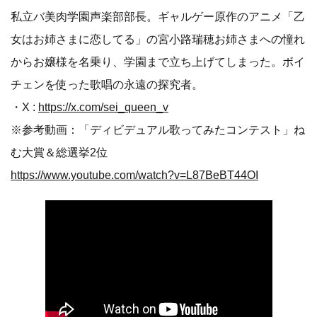
私立バ美肉学園声楽部部長。ギャルゲー原作のアニメ「乙
女はお姉さまに恋してる」の宮小路瑞穂お姉さまへの憧れ
からお嬢様を名乗り、学園まで立ち上げてしまった。ボイ
チェンを使った歌唱の永遠の探究者。
・X :
https://x.com/sei_queen_v
※参考動画：「ディビデュアル歌ってみたコンテスト」ね
む大賞＆総選挙2位
https://www.youtube.com/watch?v=L87BeBT44OI