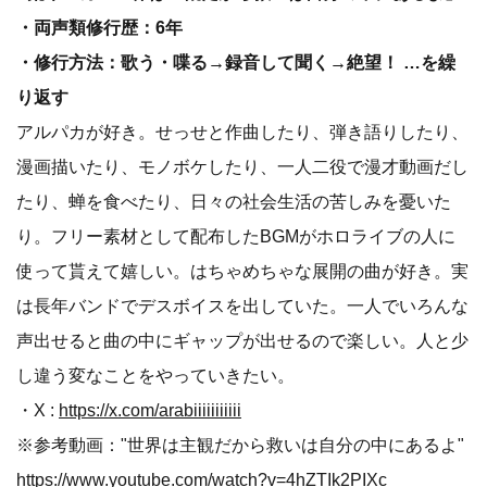
・両声類修行歴：6年
・修行方法：歌う・喋る→録音して聞く→絶望！ …を繰
り返す
アルパカが好き。せっせと作曲したり、弾き語りしたり、
漫画描いたり、モノボケしたり、一人二役で漫才動画だし
たり、蝉を食べたり、日々の社会生活の苦しみを憂いた
り。フリー素材として配布したBGMがホロライブの人に
使って貰えて嬉しい。はちゃめちゃな展開の曲が好き。実
は長年バンドでデスボイスを出していた。一人でいろんな
声出せると曲の中にギャップが出せるので楽しい。人と少
し違う変なことをやっていきたい。
・X :
https://x.com/arabiiiiiiiiiii
※参考動画："世界は主観だから救いは自分の中にあるよ"
https://www.youtube.com/watch?v=4hZTIk2PIXc