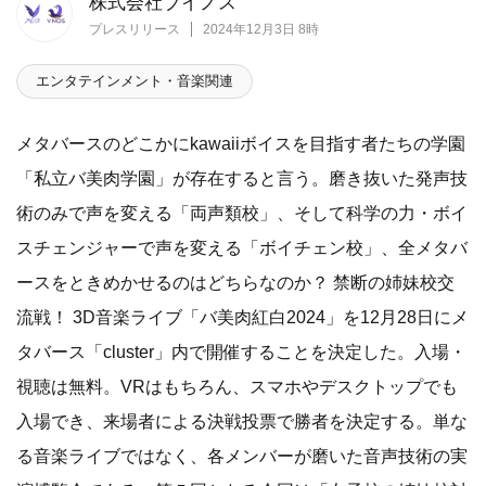
株式会社ブイノス
プレスリリース
2024年12月3日 8時
エンタテインメント・音楽関連
メタバースのどこかにkawaiiボイスを目指す者たちの学園
「私立バ美肉学園」が存在すると言う。磨き抜いた発声技
術のみで声を変える「両声類校」、そして科学の力・ボイ
スチェンジャーで声を変える「ボイチェン校」、全メタバ
ースをときめかせるのはどちらなのか？ 禁断の姉妹校交
流戦！ 3D音楽ライブ「バ美肉紅白2024」を12月28日にメ
タバース「cluster」内で開催することを決定した。入場・
視聴は無料。VRはもちろん、スマホやデスクトップでも
入場でき、来場者による決戦投票で勝者を決定する。単な
る音楽ライブではなく、各メンバーが磨いた音声技術の実