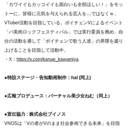
「カワイイもカッコイイも面白いも全部ほしい！」をモッ
トーに、皆様に元気を与えられる芸人を…ではなくｗ、
VTuber活動を目指している。ボイチェンVによるイベント
「バ美肉ロックフェスティバル」では実行委員を務め、自
分の活動を通して「ボイチェンで歌う人達」の界隈を盛り
上げることを目指して活動中。
・X：
https://x.com/kanae_kawamiya
●特設ステージ・告知動画制作：hal (同上)
●広報プロデュース：バーチャル美少女ねむ（同上）
●宣伝協力 : 株式会社ブイノス
VNOSは「Vの者がVのまま社会参画できる未来」を目指