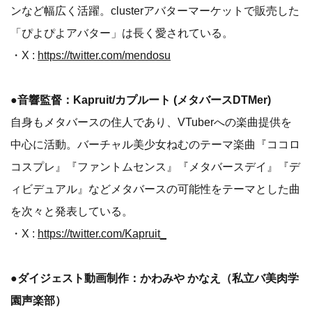
ンなど幅広く活躍。clusterアバターマーケットで販売した
「ぴよぴよアバター」は長く愛されている。
・X :
https://twitter.com/mendosu
●音響監督：Kapruit/カプルート (メタバースDTMer)
自身もメタバースの住人であり、VTuberへの楽曲提供を
中心に活動。バーチャル美少女ねむのテーマ楽曲『ココロ
コスプレ』『ファントムセンス』『メタバースデイ』『デ
ィビデュアル』などメタバースの可能性をテーマとした曲
を次々と発表している。
・X :
https://twitter.com/Kapruit_
●ダイジェスト動画制作：かわみや かなえ（私立バ美肉学
園声楽部）