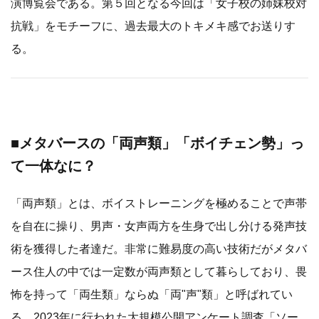
演博覧会である。第５回となる今回は「女子校の姉妹校対
抗戦」をモチーフに、過去最大のトキメキ感でお送りす
る。
■メタバースの「両声類」「ボイチェン勢」っ
て一体なに？
「両声類」とは、ボイストレーニングを極めることで声帯
を自在に操り、男声・女声両方を生身で出し分ける発声技
術を獲得した者達だ。非常に難易度の高い技術だがメタバ
ース住人の中では一定数が両声類として暮らしており、畏
怖を持って「両生類」ならぬ「両"声"類」と呼ばれてい
る。2023年に行われた大規模公開アンケート調査「ソー