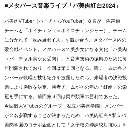
■メタバース音楽ライブ「バ美肉紅白2024」
バ美肉VTuber（バーチャルYouTuber）８名が「両声類」
チームと「ボイチェン（＝ボイスチェンジャー）」チーム
に分かれて「kawaiiボイス」を競い合う、メタバース内の
歌合戦イベント。メタバースで美少女になる文化「バ美肉
（バ―チャル美少女受肉）」と音声技術の振興のために毎
年開催されており、今回は第５回となる。両チームの各メ
ンバーが歌唱と技術紹介を披露したのち、来場者の決戦投
票により勝敗を決定、勝者チームがその年の「紅組」の栄
冠を手にする。前回第４回は両声類軍の勝利であった。
今回個人VTuberのグループ「私立バ美肉学園」メンバー
が２名参戦することが決まったため、バ美肉紅白✕私立バ
美肉学園のコラボ企画として「女子校の姉妹校対抗戦」を