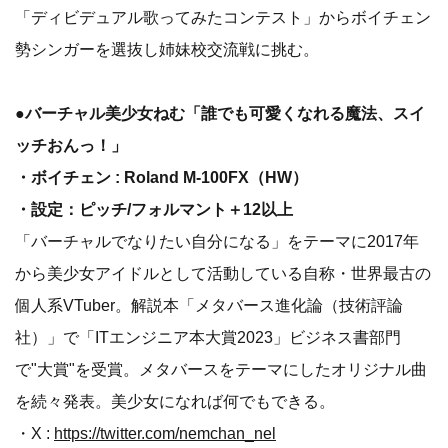
「ディビデュアル歌ってみたコンテスト」からボイチェン
勢シンガーを選抜し姉妹校交流戦に挑む。
●バーチャル美少女ねむ「誰でも可愛くなれる魔法、スイ
ッチおんっ！」
・ボイチェン : Roland M-100FX（HW）
・設定：ピッチ/フォルマント＋12以上
「バーチャルでなりたい自分になる」をテーマに2017年
から美少女アイドルとして活動している自称・世界最古の
個人系VTuber。解説本「メタバース進化論（技術評論
社）」で「ITエンジニア本大賞2023」ビジネス書部門
で"大賞"を受賞。メタバースをテーマにしたオリジナル曲
を続々発表。美少女になれば何でもできる。
・X :
https://twitter.com/nemchan_nel