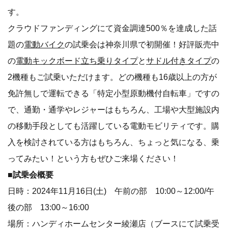
す。
クラウドファンディングにて資金調達500％を達成した話
題の
電動バイク
の試乗会は神奈川県で初開催！好評販売中
の
電動キックボード立ち乗りタイプ
と
サドル付きタイプ
の
2機種もご試乗いただけます。どの機種も16歳以上の方が
免許無しで運転できる「特定小型原動機付自転車」ですの
で、通勤・通学やレジャーはもちろん、工場や大型施設内
の移動手段としても活躍している電動モビリティです。購
入を検討されている方はもちろん、ちょっと気になる、乗
ってみたい！という方もぜひご来場ください！
■試乗会概要
日時：2024年11月16日(土) 午前の部 10:00～12:00/午
後の部 13:00～16:00
場所：ハンディホームセンター綾瀬店（ブースにて試乗受