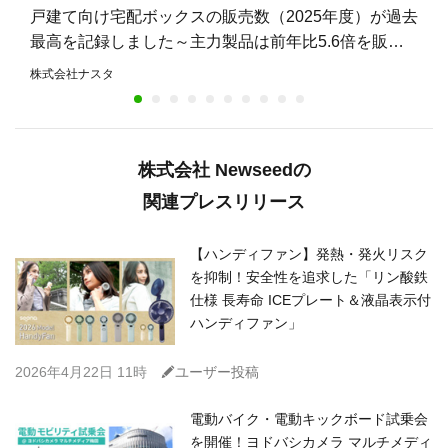
戸建て向け宅配ボックスの販売数（2025年度）が過去
最高を記録しました～主力製品は前年比5.6倍を販
売。不在時も荷物を受け取れる住宅が増加～
株式会社ナスタ
株式会社 Newseedの
関連プレスリリース
【ハンディファン】発熱・発火リスク
を抑制！安全性を追求した「リン酸鉄
仕様 長寿命 ICEプレート＆液晶表示付
ハンディファン」
C
2026年4月22日 11時
ユーザー投稿
電動バイク・電動キックボード試乗会
を開催！ヨドバシカメラ マルチメディ