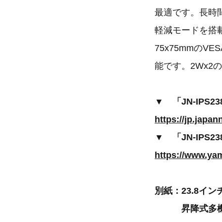
最適です。長時
軽減モードを搭
75x75mmの
能です。2Wx2
▼ 「JN-IPS2
https://jp.japa
▼ 「JN-IP
https://www.ya
別紙：23.8インチ
昇降式多機能ス