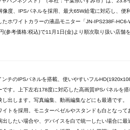
T（ジャパンネクスト）（本社：千葉県いすみ市）は、23.
080)解像度、IPSパネルを採用、最大65W給電に対応し、
たホワイトカラーの液晶モニター「JN-IPS238F-HC6
80円(参考価格:税込)で11月1日(金)より順次取り扱い店
インチのIPSパネルを搭載、使いやすいフルHD(1920x10
です。上下左右178度に対応した高画質IPSパネルを
映し出します。写真編集、動画編集などにも最適です。
ワイトを採用。モニターベゼルやスタンドも白となって
演出したい場合や、デバイスを白で統一したい場合に最