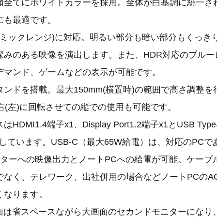
類全てにホワイトカラーを採用。全体が白基調に統一さ
にも最適です。
イナミックレンジ)に対応。明るい部分も暗い部分もくっき
深みのある映像を演出します。また、HDR対応のブルー
デマンド、ゲームなどの表示が可能です。
ンドを搭載。最大150mm(横置時)の範囲で高さ調整
右(左)に回転させての縦での使用も可能です。
MI1.4端子x1、Display Port1.2端子x1とUSB Typ
載しています。USB-C（最大65W給電）は、対応のPCであ
ニターへの映像出力とノートPCへの給電が可能。ケーブ
でなく、テレワーク、出社併用の場合などノートPCのA
くなります。
の画面は省スペースながら大画面のセカンドモニターになり