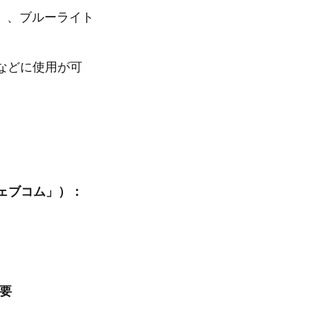
）、ブルーライト
ムなどに使用が可
ウェブコム」）：
要