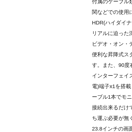
付属のケーブル
関などでの使用
HDR(ハイダ
リアルに迫った
ビデオ・オン・
便利な昇降式スタ
す。また、90度
インターフェイスはHD
電)端子x1を搭
ーブル1本でモ
接続出来るだけ
ち運ぶ必要が無
23.8インチ