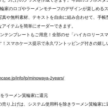
ひとつだけのグッズを作成できます。今回のコラボスタ
箕輪家のロゴやラーメンモチーフのデザインが楽しめる
写真や無料素材、テキストを自由に組み合わせて、手帳
なアイテムを簡単にオーダーできます。
インテンプレートもご用意！全部のせ「ハイカロリース
す！スマホケース提示で永久ワントッピング付きの嬉し
gncase.jp/info/lp/minowaya-2years/
部をラーメン箕輪家に還元
の売り上げは、システム使用料を除きラーメン箕輪家に