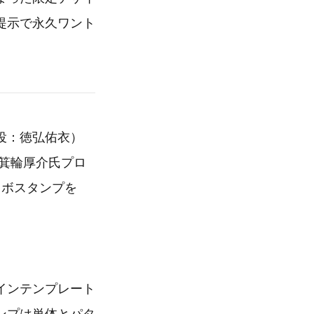
提示で永久ワント
役：徳弘佑衣）
箕輪厚介氏プロ
ラボスタンプを
インテンプレート