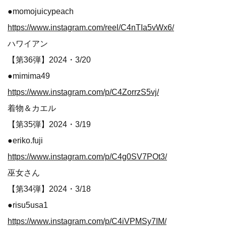
●momojuicypeach
https://www.instagram.com/reel/C4nTIa5vWx6/
ハワイアン
【第36弾】2024・3/20
●mimima49
https://www.instagram.com/p/C4ZorrzS5vj/
着物＆カエル
【第35弾】2024・3/19
●eriko.fuji
https://www.instagram.com/p/C4g0SV7POt3/
巫女さん
【第34弾】2024・3/18
●risu5usa1
https://www.instagram.com/p/C4iVPMSy7IM/