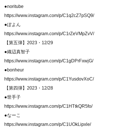
●noritube
https://www.instagram.com/p/C1q2cZ7pSQ9/
●ぽよん
https://www.instagram.com/p/C1rZeVMpZvV/
【第五弾】2023・12/29
●織辺真智子
https://www.instagram.com/p/C1gDPrFxwjG/
●bonheur
https://www.instagram.com/p/C1YusdovXoC/
【第四弾】2023・12/28
●世手子
https://www.instagram.com/p/C1HTtkQR5fo/
●なーこ
https://www.instagram.com/p/C1UOkLipxle/