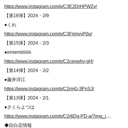
https://www.instagram.com/p/C3E2DrHPWZy/
【第16弾】2024・2/9
●くれ
https://www.instagram.com/p/C3FijmvyP0o/
【第15弾】2024・2/3
●emiemiiiiiiiii
https://www.instagram.com/p/C2cenwhv-gH/
【第14弾】2024・2/2
●藤井洋江
https://www.instagram.com/p/C2rmG-3PnSJ/
【第13弾】2024・2/1
●さくらよつは
https://www.instagram.com/p/C2r6Dg-PD-a/?img_index=5
◆目白店情報