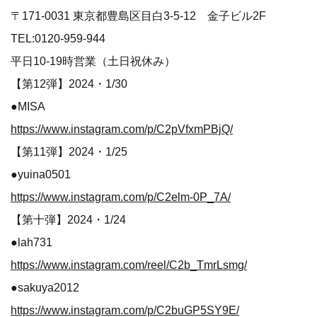
〒171-0031 東京都豊島区目白3-5-12 金子ビル2F
TEL:0120-959-944
平日10-19時営業（土日祝休み）
【第12弾】2024・1/30
●MISA
https://www.instagram.com/p/C2pVfxmPBjQ/
【第11弾】2024・1/25
●yuina0501
https://www.instagram.com/p/C2elm-0P_7A/
【第十弾】2024・1/24
●lah731
https://www.instagram.com/reel/C2b_TmrLsmg/
●sakuya2012
https://www.instagram.com/p/C2buGP5SY9E/