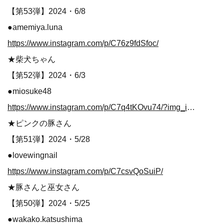
【第53弾】2024・6/8
●amemiya.luna
https://www.instagram.com/p/C76z9fdSfoc/
★柴犬ちゃん
【第52弾】2024・6/3
●miosuke48
https://www.instagram.com/p/C7q4tKOvu74/?img_index=1
★ピンクの豚さん
【第51弾】2024・5/28
●lovewingnail
https://www.instagram.com/p/C7csvQoSuiP/
★豚さんと巫女さん
【第50弾】2024・5/25
●wakako.katsushima