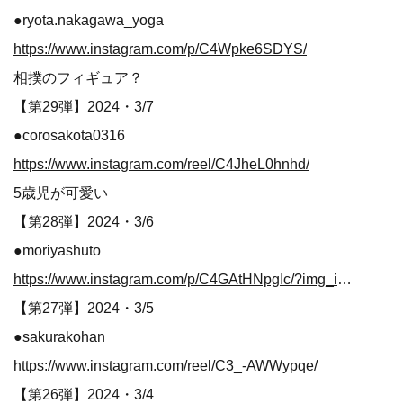
●ryota.nakagawa_yoga
https://www.instagram.com/p/C4Wpke6SDYS/
相撲のフィギュア？
【第29弾】2024・3/7
●corosakota0316
https://www.instagram.com/reel/C4JheL0hnhd/
5歳児が可愛い
【第28弾】2024・3/6
●moriyashuto
https://www.instagram.com/p/C4GAtHNpgIc/?img_index=1
【第27弾】2024・3/5
●sakurakohan
https://www.instagram.com/reel/C3_-AWWypqe/
【第26弾】2024・3/4