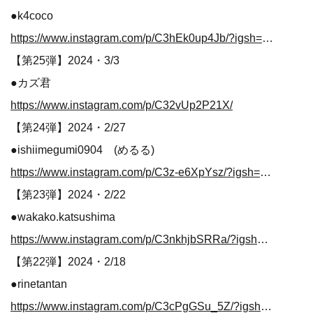
●k4coco
https://www.instagram.com/p/C3hEk0up4Jb/?igsh=MTc2OG9hM2wwZWJoMg%3D
【第25弾】2024・3/3
●カズ君
https://www.instagram.com/p/C32vUp2P21X/
【第24弾】2024・2/27
●ishiimegumi0904 (めるる)
https://www.instagram.com/p/C3z-e6XpYsz/?igsh=MXBycnlrZmdlZHJiYw%3D%3D
【第23弾】2024・2/22
●wakako.katsushima
https://www.instagram.com/p/C3nkhjbSRRa/?igsh=MzRlODBiNWFlZA%3D%3D
【第22弾】2024・2/18
●rinetantan
https://www.instagram.com/p/C3cPgGSu_5Z/?igsh=MW8yczJsdWJlc2Q1Mg%3D%3D&img_index=1