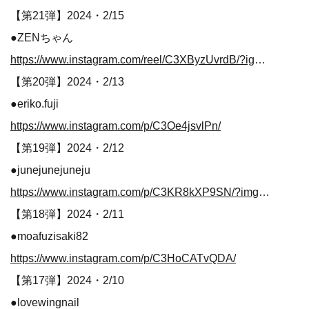
【第21弾】2024・2/15
●ZENちゃん
https://www.instagram.com/reel/C3XByzUvrdB/?igsh=MXI0dGtlYW01azgwcQ%3D%3D
【第20弾】2024・2/13
●eriko.fuji
https://www.instagram.com/p/C3Oe4jsvlPn/
【第19弾】2024・2/12
●junejunejuneju
https://www.instagram.com/p/C3KR8kXP9SN/?img_index=3
【第18弾】2024・2/11
●moafuzisaki82
https://www.instagram.com/p/C3HoCATvQDA/
【第17弾】2024・2/10
●lovewingnail