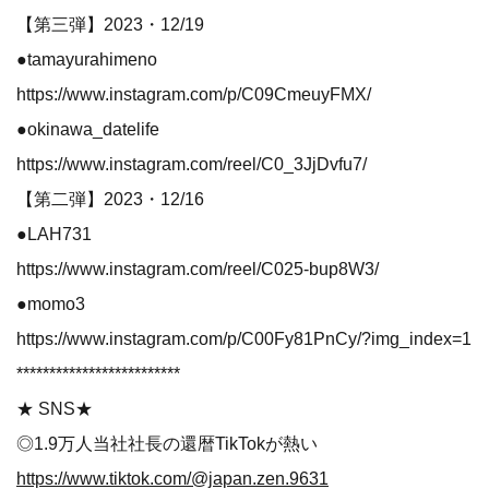
【第三弾】2023・12/19
●tamayurahimeno
https://www.instagram.com/p/C09CmeuyFMX/
●okinawa_datelife
https://www.instagram.com/reel/C0_3JjDvfu7/
【第二弾】2023・12/16
●LAH731
https://www.instagram.com/reel/C025-bup8W3/
●momo3
https://www.instagram.com/p/C00Fy81PnCy/?img_index=1
*************************
★ SNS★
◎1.9万人当社社長の還暦TikTokが熱い
https://www.tiktok.com/@japan.zen.9631