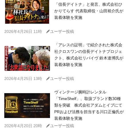
「信長デイトナ」と発言、株式会社ひ
かりてらす 代表取締役・山田裕介氏が
装着体験を実施
C
2026年4月26日 11時
ユーザー投稿
「アレスの証明」で紹介された株式会
社クロスワンの信長デイトナプロジェ
クト、株式会社リバイヴ 鈴木達博氏が
装着体験を実施
C
2026年4月25日 13時
ユーザー投稿
ヴィンテージ腕時計レンタル
「TimeShelf」、取扱ブランド数30種
類を突破 株式会社アダムとイブにて
PRおよび法務を担当する川口正倫氏が
装着体験を実施
C
2026年4月20日 20時
ユーザー投稿