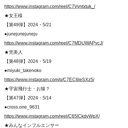
https://www.instagram.com/reel/C7Vyntxtuk_/
★女王様
【第49弾】2024・5/21
●junejunejuneju
https://www.instagram.com/reel/C7MDUWAPvcJ/
★兜美人
【第48弾】2024・5/19
●miyuki_takenoko
https://www.instagram.com/p/C7EC6leSXz5/
★宇宙飛行士・お猿？
【第47弾】2024・5/14
●cross.one_9631
https://www.instagram.com/reel/C65lCkdvWpX/
★みんなインフルエンサー