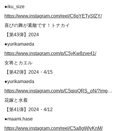
●iku_size
https://www.instagram.com/reel/C6gYETySfZY/
喜びの舞が素敵です！トナカイ
【第43弾】2024
●yurikamaeda
https://www.instagram.com/p/C5yKw8zve41/
女将とカエル
【第42弾】2024・4/15
●yurikamaeda
https://www.instagram.com/p/C5qioQRS_oN/?img_index=1
花嫁と水着
【第41弾】2024・4/12
●maami.hase
https://www.instagram.com/reel/C5a8gWIyKnM/