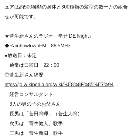
ュアは約500種類の身体と300種類の髪型の数十万の組合
せが可能です。
★菅生新さんのラジオ「幸せ DE Night」
◆RainbowtownFM 88.5MHz
●放送日：未定
通常は日曜日：22：00
◎菅生新さん経歴
https://ja.wikipedia.org/wiki/%E8%8F%85%E7%94%9F%E6%96%B0
経営コンサルタント
3人の男の子のお父さん
長男は「菅田将暉」（菅生大将）
次男は「菅生健人」歌手
三男は「菅生新樹」歌手