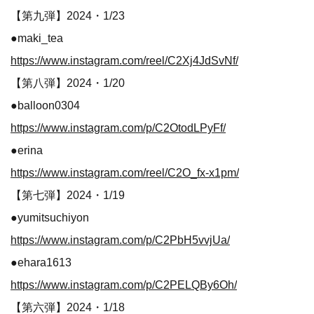
【第九弾】2024・1/23
●maki_tea
https://www.instagram.com/reel/C2Xj4JdSvNf/
【第八弾】2024・1/20
●balloon0304
https://www.instagram.com/p/C2OtodLPyFf/
●erina
https://www.instagram.com/reel/C2O_fx-x1pm/
【第七弾】2024・1/19
●yumitsuchiyon
https://www.instagram.com/p/C2PbH5vvjUa/
●ehara1613
https://www.instagram.com/p/C2PELQBy6Oh/
【第六弾】2024・1/18